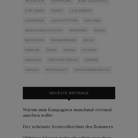
INTERVIEW
KAMPAGNE
KARL LAGERFELD
KIM JONES
KUNST
LIVE STREAM
LOOKBOOK
LOUIS VUITTON
MAILAND
MARIA GRAZIA CHIURI
MEINUNG
MUSIK
MUSIKTIPP
MÄNNERMODE
NEWS
PARFUM
PARIS
PRADA
SCHUHE
SNEAKER
TASCHEN VERLAG
UHREN
UNIQLO
WIRTSCHAFT
WOCHENRÜCKBLICK
NEUESTE BEITRÄGE
Warum man Kampagnen manchmal zweimal
ansehen sollte
Der schönste Kontrollverlust des Sommers
Oldtimer können mehr als schön aussehen