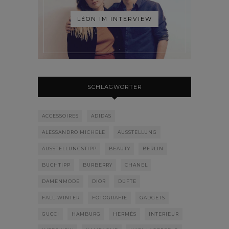
LÉON IM INTERVIEW
SCHLAGWÖRTER
ACCESSOIRES
ADIDAS
ALESSANDRO MICHELE
AUSSTELLUNG
AUSSTELLUNGSTIPP
BEAUTY
BERLIN
BUCHTIPP
BURBERRY
CHANEL
DAMENMODE
DIOR
DÜFTE
FALL-WINTER
FOTOGRAFIE
GADGETS
GUCCI
HAMBURG
HERMÈS
INTERIEUR