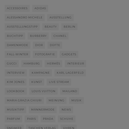
ACCESSOIRES
ADIDAS
ALESSANDRO MICHELE
AUSSTELLUNG
AUSSTELLUNGSTIPP
BEAUTY
BERLIN
BUCHTIPP
BURBERRY
CHANEL
DAMENMODE
DIOR
DÜFTE
FALL-WINTER
FOTOGRAFIE
GADGETS
GUCCI
HAMBURG
HERMÈS
INTERIEUR
INTERVIEW
KAMPAGNE
KARL LAGERFELD
KIM JONES
KUNST
LIVE STREAM
LOOKBOOK
LOUIS VUITTON
MAILAND
MARIA GRAZIA CHIURI
MEINUNG
MUSIK
MUSIKTIPP
MÄNNERMODE
NEWS
PARFUM
PARIS
PRADA
SCHUHE
SNEAKER
TASCHEN VERLAG
UHREN