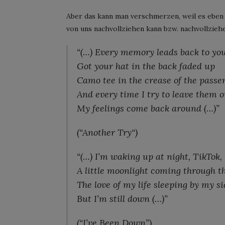
Aber das kann man verschmerzen, weil es eben 
von uns nachvollziehen kann bzw. nachvollziehe
“(…) Every memory leads back to yo
Got your hat in the back faded up
Camo tee in the crease of the passe
And every time I try to leave them o
My feelings come back around (…)”
(“Another Try“)
“(…) I’m waking up at night, TikTok, 
A little moonlight coming through t
The love of my life sleeping by my s
But I’m still down (…)”
(“I’ve Been Down”)