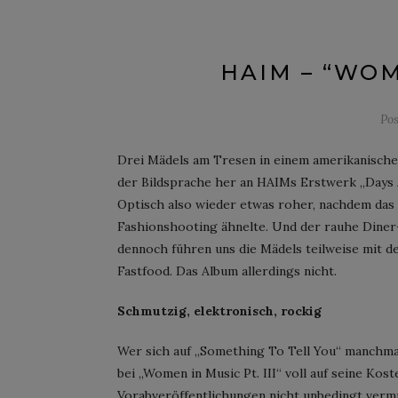
HAIM – “WOME
Po
Drei Mädels am Tresen in einem amerikanischen
der Bildsprache her an HAIMs Erstwerk „Days A
Optisch also wieder etwas roher, nachdem das
Fashionshooting ähnelte. Und der rauhe Diner
dennoch führen uns die Mädels teilweise mit d
Fastfood. Das Album allerdings nicht.
Schmutzig, elektronisch, rockig
Wer sich auf „Something To Tell You“ manchm
bei „Women in Music Pt. III“ voll auf seine Kos
Vorabveröffentlichungen nicht unbedingt vermut