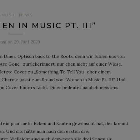
MUSIC
NEWS
N IN MUSIC PT. III”
sted on
29. Juni 2020
 Diner. Optisch back to the Roots, denn wir fühlen uns von
re Gone“ zurückerinnert, nur eben nicht auf einer Wiese.
 letzte Cover zu „Something To Tell You“ eher einem
-Charme passt zum Sound von „Women in Music Pt. III“. Und
em Cover hinters Licht. Diner bedeutet nämlich meistens
al ein paar mehr Ecken und Kanten gewünscht hat, der kommt
ten. Und das hätte man nach den ersten drei
et. Vielleicht sind auch deswegen alle drei Songs als