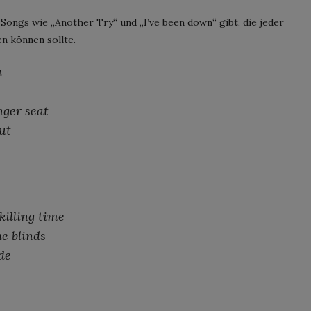
Songs wie „Another Try“ und „I’ve been down“ gibt, die jeder
n können sollte.
u
nger seat
ut
killing time
he blinds
ide