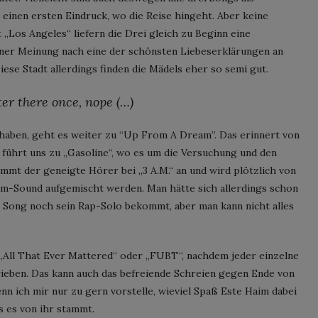
 einen ersten Eindruck, wo die Reise hingeht. Aber keine
t „Los Angeles“ liefern die Drei gleich zu Beginn eine
ner Meinung nach eine der schönsten Liebeserklärungen an
iese Stadt allerdings finden die Mädels eher so semi gut.
ter there once, nope (…)
haben, geht es weiter zu “Up From A Dream”. Das erinnert von
 führt uns zu „Gasoline“, wo es um die Versuchung und den
mmt der geneigte Hörer bei „3 A.M.“ an und wird plötzlich von
im-Sound aufgemischt werden. Man hätte sich allerdings schon
 Song noch sein Rap-Solo bekommt, aber man kann nicht alles
„All That Ever Mattered“ oder „FUBT“, nachdem jeder einzelne
rieben. Das kann auch das befreiende Schreien gegen Ende von
nn ich mir nur zu gern vorstelle, wieviel Spaß Este Haim dabei
s es von ihr stammt.