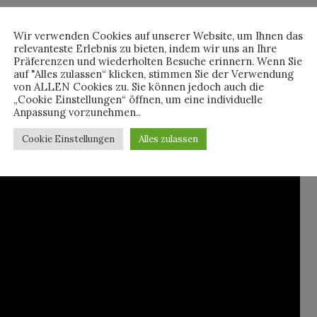
 “Women In Music Pt.III“ das bisher beste Album von HAIM ist.
Wir verwenden Cookies auf unserer Website, um Ihnen das
relevanteste Erlebnis zu bieten, indem wir uns an Ihre
Präferenzen und wiederholten Besuche erinnern. Wenn Sie
auf "Alles zulassen“ klicken, stimmen Sie der Verwendung
es Video anzusehen.
von ALLEN Cookies zu. Sie können jedoch auch die
„Cookie Einstellungen“ öffnen, um eine individuelle
Anpassung vorzunehmen..
Cookie Einstellungen
Alles zulassen