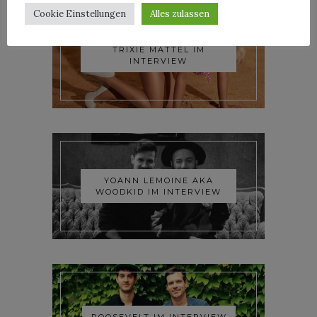
Cookie Einstellungen
Alles zulassen
TRIXIE MATTEL IM
INTERVIEW
YOANN LEMOINE AKA
WOODKID IM INTERVIEW
ROOSEVELT IM INTERVIEW