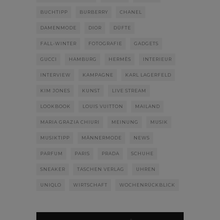
BUCHTIPP
BURBERRY
CHANEL
DAMENMODE
DIOR
DÜFTE
FALL-WINTER
FOTOGRAFIE
GADGETS
GUCCI
HAMBURG
HERMÈS
INTERIEUR
INTERVIEW
KAMPAGNE
KARL LAGERFELD
KIM JONES
KUNST
LIVE STREAM
LOOKBOOK
LOUIS VUITTON
MAILAND
MARIA GRAZIA CHIURI
MEINUNG
MUSIK
MUSIKTIPP
MÄNNERMODE
NEWS
PARFUM
PARIS
PRADA
SCHUHE
SNEAKER
TASCHEN VERLAG
UHREN
UNIQLO
WIRTSCHAFT
WOCHENRÜCKBLICK