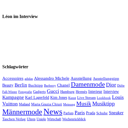
Léon im Interview
Schlagwörter
Accessoires
Ausstellung
Alessandro Michele
Ausstellungstipp
adidas
Damenmode
Dior
Berlin
Chanel
Beauty
Buchtipp
Düfte
Burberry
Gucci
Interieur
Hamburg
Hermès
Interview
Gadgets
Fall-Winter
Fotografie
Louis
Kampagne
Karl Lagerfeld
Kim Jones
Live Stream
Kunst
Lookbook
Musik
Musiktipp
Vuitton
Maria Grazia Chiuri
Mailand
Meinung
News
Männermode
Paris
Sneaker
Prada
Schuhe
Parfum
Taschen Verlag
Uhren
Uniqlo
Wirtschaft
Wochenrückblick