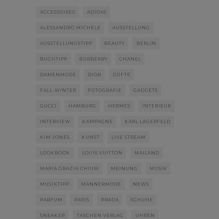
ACCESSOIRES
ADIDAS
ALESSANDRO MICHELE
AUSSTELLUNG
AUSSTELLUNGSTIPP
BEAUTY
BERLIN
BUCHTIPP
BURBERRY
CHANEL
DAMENMODE
DIOR
DÜFTE
FALL-WINTER
FOTOGRAFIE
GADGETS
GUCCI
HAMBURG
HERMÈS
INTERIEUR
INTERVIEW
KAMPAGNE
KARL LAGERFELD
KIM JONES
KUNST
LIVE STREAM
LOOKBOOK
LOUIS VUITTON
MAILAND
MARIA GRAZIA CHIURI
MEINUNG
MUSIK
MUSIKTIPP
MÄNNERMODE
NEWS
PARFUM
PARIS
PRADA
SCHUHE
SNEAKER
TASCHEN VERLAG
UHREN