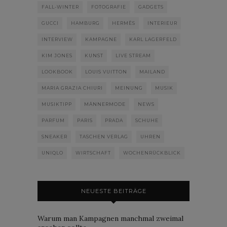
FALL-WINTER
FOTOGRAFIE
GADGETS
GUCCI
HAMBURG
HERMÈS
INTERIEUR
INTERVIEW
KAMPAGNE
KARL LAGERFELD
KIM JONES
KUNST
LIVE STREAM
LOOKBOOK
LOUIS VUITTON
MAILAND
MARIA GRAZIA CHIURI
MEINUNG
MUSIK
MUSIKTIPP
MÄNNERMODE
NEWS
PARFUM
PARIS
PRADA
SCHUHE
SNEAKER
TASCHEN VERLAG
UHREN
UNIQLO
WIRTSCHAFT
WOCHENRÜCKBLICK
NEUESTE BEITRÄGE
Warum man Kampagnen manchmal zweimal