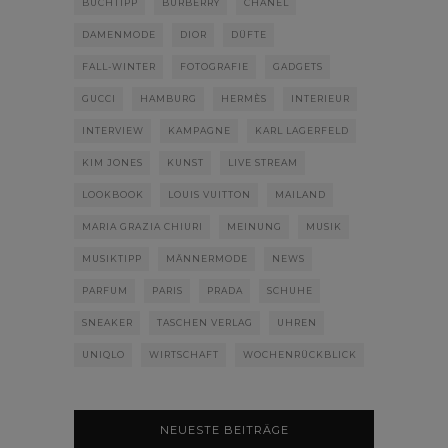
BUCHTIPP
BURBERRY
CHANEL
DAMENMODE
DIOR
DÜFTE
FALL-WINTER
FOTOGRAFIE
GADGETS
GUCCI
HAMBURG
HERMÈS
INTERIEUR
INTERVIEW
KAMPAGNE
KARL LAGERFELD
KIM JONES
KUNST
LIVE STREAM
LOOKBOOK
LOUIS VUITTON
MAILAND
MARIA GRAZIA CHIURI
MEINUNG
MUSIK
MUSIKTIPP
MÄNNERMODE
NEWS
PARFUM
PARIS
PRADA
SCHUHE
SNEAKER
TASCHEN VERLAG
UHREN
UNIQLO
WIRTSCHAFT
WOCHENRÜCKBLICK
NEUESTE BEITRÄGE