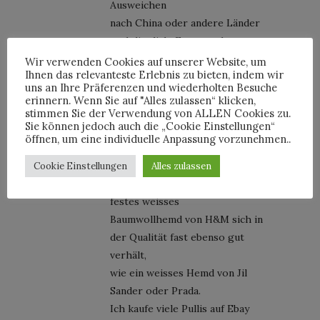
Ausweichen
nach China oder andere Länder
unabdinglich. Er war sehr
ehrlich und
Wir verwenden Cookies auf unserer Website, um
Ihnen das relevanteste Erlebnis zu bieten, indem wir
hat mir Dinge erzählt, dass mir
uns an Ihre Präferenzen und wiederholten Besuche
fast schwindelig wurde.
erinnern. Wenn Sie auf "Alles zulassen“ klicken,
Die Konsequenz für ich ist, alles
stimmen Sie der Verwendung von ALLEN Cookies zu.
Sie können jedoch auch die „Cookie Einstellungen“
lange zu tragen. Ich habe viele
öffnen, um eine individuelle Anpassung vorzunehmen..
Stücke
noch aus den 90er Jahren und
Cookie Einstellungen
Alles zulassen
muss dabei sagen, dass ein
festes weisses
Baumwollhemd von H&M sich in
der Qualität fast ebenso gut
verhält,
wie ein weisses Hemd von Jil
Sander oder Prada.
Ich kaufe viele Pullis auf Ebay