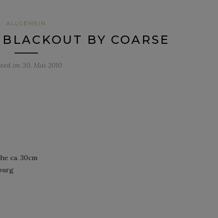
ALLGEMEIN
 BLACKOUT BY COARSE
sted on
30. Mai 2010
öhe ca. 30cm
burg