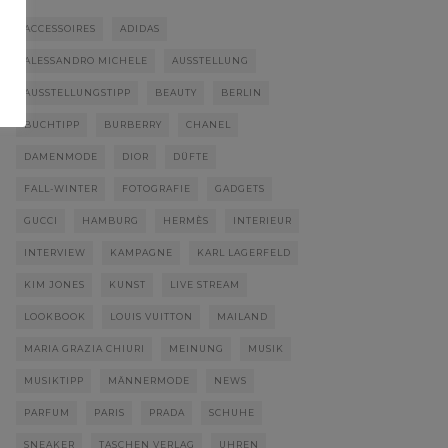
ACCESSOIRES
ADIDAS
ALESSANDRO MICHELE
AUSSTELLUNG
AUSSTELLUNGSTIPP
BEAUTY
BERLIN
BUCHTIPP
BURBERRY
CHANEL
DAMENMODE
DIOR
DÜFTE
FALL-WINTER
FOTOGRAFIE
GADGETS
GUCCI
HAMBURG
HERMÈS
INTERIEUR
INTERVIEW
KAMPAGNE
KARL LAGERFELD
KIM JONES
KUNST
LIVE STREAM
LOOKBOOK
LOUIS VUITTON
MAILAND
MARIA GRAZIA CHIURI
MEINUNG
MUSIK
MUSIKTIPP
MÄNNERMODE
NEWS
PARFUM
PARIS
PRADA
SCHUHE
SNEAKER
TASCHEN VERLAG
UHREN