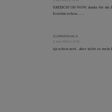
KREISCH! OH WOW, danke für die I
Kostüm schon……..
GURKENHALS
2. Juni 2010 at 22:02
tja schon nett…aber nicht so mein 