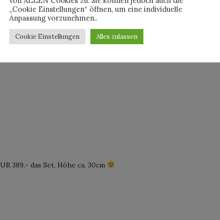
von ALLEN Cookies zu. Sie können jedoch auch die
„Cookie Einstellungen“ öffnen, um eine individuelle
Anpassung vorzunehmen..
 genaueres weiß werde ich preise veröffentlichen!
Cookie Einstellungen
Alles zulassen
UR 389,- das Set, Höhe ca. 30cm