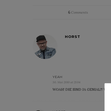
6
Comments
HORST
YEAH
30. Mai 2010 at 21:04
WOAH! DIE SIND JA GENIAL!!! Wahrs