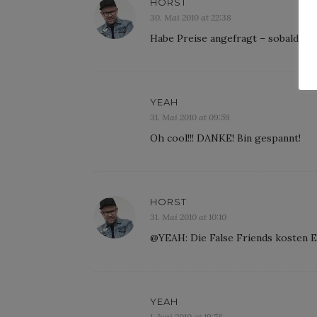
HORST
30. Mai 2010 at 22:38
Habe Preise angefragt – sobald ich
YEAH
31. Mai 2010 at 09:59
Oh cool!!! DANKE! Bin gespannt!
HORST
31. Mai 2010 at 10:10
@YEAH: Die False Friends kosten E
YEAH
1. Juni 2010 at 19:58