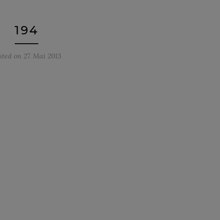
194
sted on
27. Mai 2013