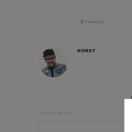
0
Comments
HORST
LEAVE A REPLY