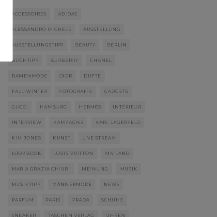
ACCESSOIRES
ADIDAS
ALESSANDRO MICHELE
AUSSTELLUNG
AUSSTELLUNGSTIPP
BEAUTY
BERLIN
BUCHTIPP
BURBERRY
CHANEL
DAMENMODE
DIOR
DÜFTE
FALL-WINTER
FOTOGRAFIE
GADGETS
GUCCI
HAMBURG
HERMÈS
INTERIEUR
INTERVIEW
KAMPAGNE
KARL LAGERFELD
KIM JONES
KUNST
LIVE STREAM
LOOKBOOK
LOUIS VUITTON
MAILAND
MARIA GRAZIA CHIURI
MEINUNG
MUSIK
MUSIKTIPP
MÄNNERMODE
NEWS
PARFUM
PARIS
PRADA
SCHUHE
SNEAKER
TASCHEN VERLAG
UHREN