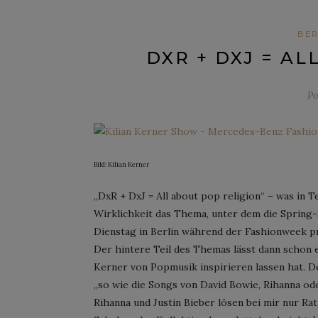
BER
DXR + DXJ = A
Po
Bild: Kilian Kerner
„DxR + DxJ = All about pop religion“ – was in T
Wirklichkeit das Thema, unter dem die Spring-
Dienstag in Berlin während der Fashionweek p
Der hintere Teil des Themas lässt dann schon 
Kerner von Popmusik inspirieren lassen hat. D
„so wie die Songs von David Bowie, Rihanna ode
Rihanna und Justin Bieber lösen bei mir nur Ratl