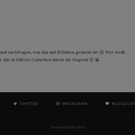
al nachfragen, was das mit Schuhen gedacht ist 😉 Wer weiß,
ahr alle in Glitzer-Latschen durch die Gegend 😉 😀
TWITTER
INSTAGRAM
BLOGLOVI
Horstson liebt Dich!