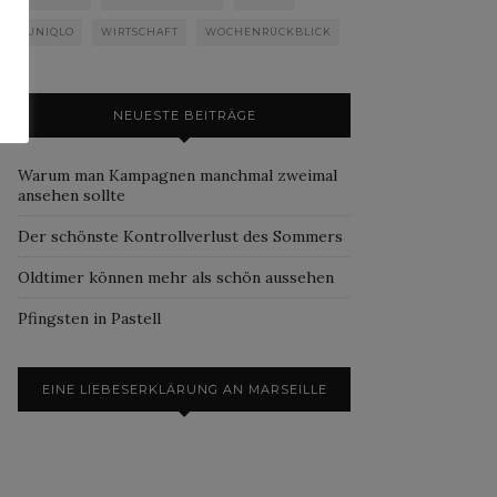
UNIQLO
WIRTSCHAFT
WOCHENRÜCKBLICK
NEUESTE BEITRÄGE
Warum man Kampagnen manchmal zweimal
ansehen sollte
Der schönste Kontrollverlust des Sommers
Oldtimer können mehr als schön aussehen
Pfingsten in Pastell
EINE LIEBESERKLÄRUNG AN MARSEILLE