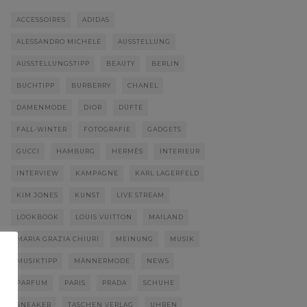
ACCESSOIRES
ADIDAS
ALESSANDRO MICHELE
AUSSTELLUNG
AUSSTELLUNGSTIPP
BEAUTY
BERLIN
BUCHTIPP
BURBERRY
CHANEL
DAMENMODE
DIOR
DÜFTE
FALL-WINTER
FOTOGRAFIE
GADGETS
GUCCI
HAMBURG
HERMÈS
INTERIEUR
INTERVIEW
KAMPAGNE
KARL LAGERFELD
KIM JONES
KUNST
LIVE STREAM
LOOKBOOK
LOUIS VUITTON
MAILAND
MARIA GRAZIA CHIURI
MEINUNG
MUSIK
MUSIKTIPP
MÄNNERMODE
NEWS
PARFUM
PARIS
PRADA
SCHUHE
SNEAKER
TASCHEN VERLAG
UHREN