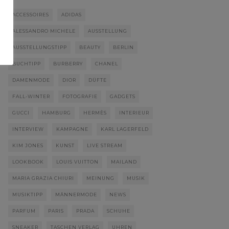
ACCESSOIRES
ADIDAS
ALESSANDRO MICHELE
AUSSTELLUNG
AUSSTELLUNGSTIPP
BEAUTY
BERLIN
BUCHTIPP
BURBERRY
CHANEL
DAMENMODE
DIOR
DÜFTE
FALL-WINTER
FOTOGRAFIE
GADGETS
GUCCI
HAMBURG
HERMÈS
INTERIEUR
INTERVIEW
KAMPAGNE
KARL LAGERFELD
KIM JONES
KUNST
LIVE STREAM
LOOKBOOK
LOUIS VUITTON
MAILAND
MARIA GRAZIA CHIURI
MEINUNG
MUSIK
MUSIKTIPP
MÄNNERMODE
NEWS
PARFUM
PARIS
PRADA
SCHUHE
SNEAKER
TASCHEN VERLAG
UHREN