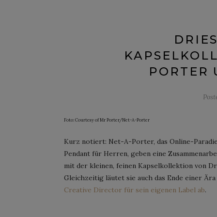
DRIE
KAPSELKOLL
PORTER 
Post
Foto: Courtesy of Mr Porter/Net-A-Porter
Kurz notiert: Net-A-Porter, das Online-Paradi
Pendant für Herren, geben eine Zusammenarbei
mit der kleinen, feinen Kapselkollektion von D
Gleichzeitig läutet sie auch das Ende einer Ära
Creative Director für sein eigenen Label ab
.