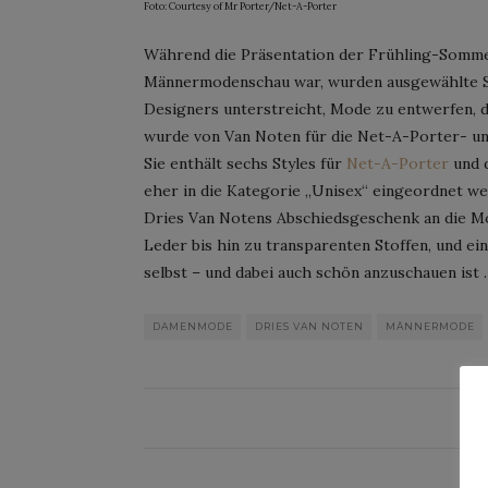
Foto: Courtesy of Mr Porter/Net-A-Porter
Während die Präsentation der Frühling-Sommer
Männermodenschau war, wurden ausgewählte St
Designers unterstreicht, Mode zu entwerfen, d
wurde von Van Noten für die Net-A-Porter- u
Sie enthält sechs Styles für
Net-A-Porter
und d
eher in die Kategorie „Unisex“ eingeordnet we
Dries Van Notens Abschiedsgeschenk an die M
Leder bis hin zu transparenten Stoffen, und ein
selbst – und dabei auch schön anzuschauen ist
DAMENMODE
DRIES VAN NOTEN
MÄNNERMODE