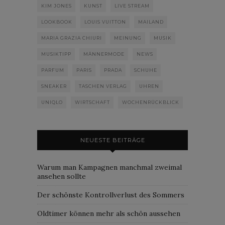
KIM JONES
KUNST
LIVE STREAM
LOOKBOOK
LOUIS VUITTON
MAILAND
MARIA GRAZIA CHIURI
MEINUNG
MUSIK
MUSIKTIPP
MÄNNERMODE
NEWS
PARFUM
PARIS
PRADA
SCHUHE
SNEAKER
TASCHEN VERLAG
UHREN
UNIQLO
WIRTSCHAFT
WOCHENRÜCKBLICK
NEUESTE BEITRÄGE
Warum man Kampagnen manchmal zweimal
ansehen sollte
Der schönste Kontrollverlust des Sommers
Oldtimer können mehr als schön aussehen