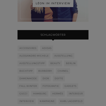
LÉON IM INTERVIEW
SCHLAGWÖRTER
ACCESSOIRES
ADIDAS
ALESSANDRO MICHELE
AUSSTELLUNG
AUSSTELLUNGSTIPP
BEAUTY
BERLIN
BUCHTIPP
BURBERRY
CHANEL
DAMENMODE
DIOR
DÜFTE
FALL-WINTER
FOTOGRAFIE
GADGETS
GUCCI
HAMBURG
HERMÈS
INTERIEUR
INTERVIEW
KAMPAGNE
KARL LAGERFELD