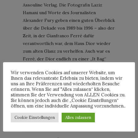
Assouline Verlag. Die Fotografin Laziz
Hamani und Worte des Journalisten
Alexander Fury geben einen guten Überblick
über die Dekade von 1989 bis 1996 – also der
Zeit, in der Gianfranco Ferré dafür
verantwortlich war, dem Haus Dior wieder
zum alten Glanz zu verhelfen. Auch war es
Ferré, der Dior endlich zu einer „It Bag“
verhalf: 1995 entwarf der Designer für Lady
Wir verwenden Cookies auf unserer Website, um
Di die Tasche „Lady Dior“ …
Ihnen das relevanteste Erlebnis zu bieten, indem wir
uns an Ihre Präferenzen und wiederholten Besuche
erinnern. Wenn Sie auf "Alles zulassen“ klicken,
ASSOULINE
CHRISTIAN DIOR
DIOR
stimmen Sie der Verwendung von ALLEN Cookies zu.
Sie können jedoch auch die „Cookie Einstellungen“
GIANFRANCO FERRÉ
NEWS
öffnen, um eine individuelle Anpassung vorzunehmen..
Cookie Einstellungen
Alles zulassen