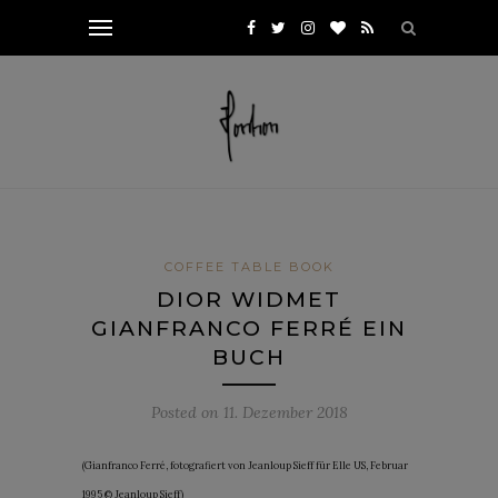
COFFEE TABLE BOOK
DIOR WIDMET
GIANFRANCO FERRÉ EIN
BUCH
Posted on
11. Dezember 2018
(Gianfranco Ferré, fotografiert von Jeanloup Sieff für Elle US, Februar
1995 © Jeanloup Sieff)