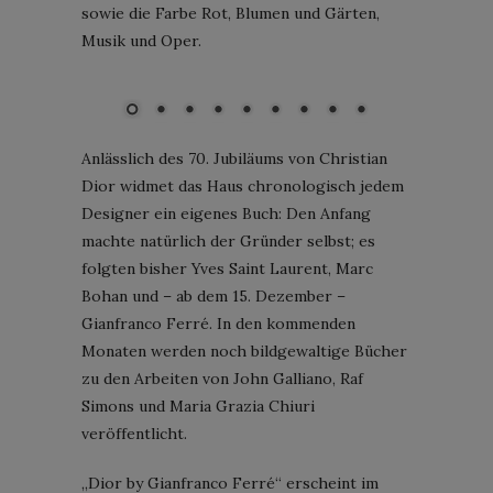
sowie die Farbe Rot, Blumen und Gärten,
Forcément trench coat in white gazar with wide black patent
leather belt over a dress in white shantung, haute couture Spring-
Musik und Oper.
Summer 1991, Rendez-vous d’Amour. Dior Héritage collection,
Paris. Photos © Laziz Hamani
Anlässlich des 70. Jubiläums von Christian
Dior widmet das Haus chronologisch jedem
Designer ein eigenes Buch: Den Anfang
machte natürlich der Gründer selbst; es
folgten bisher Yves Saint Laurent, Marc
Bohan und – ab dem 15. Dezember –
Gianfranco Ferré. In den kommenden
Monaten werden noch bildgewaltige Bücher
zu den Arbeiten von John Galliano, Raf
Simons und Maria Grazia Chiuri
veröffentlicht.
„Dior by Gianfranco Ferré“ erscheint im