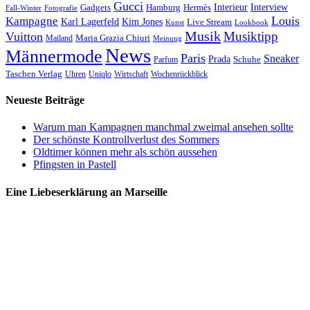
Gucci
Interieur
Hamburg
Hermès
Interview
Gadgets
Fall-Winter
Fotografie
Louis
Kampagne
Karl Lagerfeld
Kim Jones
Live Stream
Kunst
Lookbook
Musik
Musiktipp
Vuitton
Maria Grazia Chiuri
Mailand
Meinung
News
Männermode
Paris
Sneaker
Prada
Schuhe
Parfum
Taschen Verlag
Uhren
Uniqlo
Wirtschaft
Wochenrückblick
Neueste Beiträge
Warum man Kampagnen manchmal zweimal ansehen sollte
Der schönste Kontrollverlust des Sommers
Oldtimer können mehr als schön aussehen
Pfingsten in Pastell
Eine Liebeserklärung an Marseille