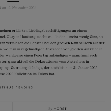
ed on
19. November 2021
 meinen erklärten Lieblingsbeschäftigungen an einem
. Okay, in Hamburg macht es – leider – meist wenig Sinn, so
 voran vermiesen die Fenster bei den großen Kaufhäusern auf der
n, wo man in regelmäßigen Abständen von großen Aufklebern
oder wahlweise einen Feiertag ankündigen – manchmal auch
ster, ganz aktuell die Dekorationen vom Alsterhaus in
p-up-Store angekündigt, der noch bis zum 31. Januar 2022
uise 2022 Kollektion im Fokus hat.
NTINUE READING
By
HORST