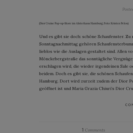
Post
(Dior Cruise Pop-up-Store im Alsterhaus Hamburg; Foto: Kristen Pelou)
Und es gibt sie doch: schöne Schaufenster. Zu
Sonntagnachmittag gehören Schaufensterbummel
lieblos wie die Auslagen gestaltet sind. Allen
Mönckebergstraße das sonntägliche Vergnüge
erschlagen wird, die wieder irgendeinen Sale 
beidem. Doch es gibt sie, die schönen Schaufen
Hamburg. Dort wird zurzeit zudem der Dior Po
geöffnet ist und Maria Grazia Chiuri’s Dior Cr
CO
1
Comments