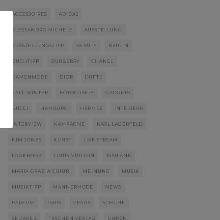
ACCESSOIRES
ADIDAS
ALESSANDRO MICHELE
AUSSTELLUNG
AUSSTELLUNGSTIPP
BEAUTY
BERLIN
BUCHTIPP
BURBERRY
CHANEL
DAMENMODE
DIOR
DÜFTE
FALL-WINTER
FOTOGRAFIE
GADGETS
GUCCI
HAMBURG
HERMÈS
INTERIEUR
INTERVIEW
KAMPAGNE
KARL LAGERFELD
KIM JONES
KUNST
LIVE STREAM
LOOKBOOK
LOUIS VUITTON
MAILAND
MARIA GRAZIA CHIURI
MEINUNG
MUSIK
MUSIKTIPP
MÄNNERMODE
NEWS
PARFUM
PARIS
PRADA
SCHUHE
SNEAKER
TASCHEN VERLAG
UHREN