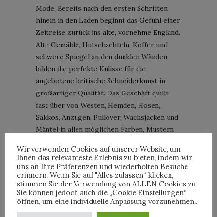
Mode. Bereits nach den ersten Schritten
hinein in den Laden beginnt das Gefühl einer
Zeitreise zurück ins alte, vornehme England.
Alte Gemälde, Hutschachteln, Koffer und
schwere Spiegel an den dunklen Wänden
bilden die perfekte Kulisse für die
angebotene britische Schneiderkunst in
großartiger Qualität. Das Geschäft quillt
fast über von Westen, Hemden, Hosen,
Sakkos, Anzügen, Pullover, Wachsjacken und
Mäntel in allen möglichen Farben, Mustern
und Materialien. Man findet die tollsten
Wir verwenden Cookies auf unserer Website, um
Accessoires, zum Beispiel schmale
Ihnen das relevanteste Erlebnis zu bieten, indem wir
Seidenschals mit Paisleymuster, schöne
uns an Ihre Präferenzen und wiederholten Besuche
erinnern. Wenn Sie auf "Alles zulassen“ klicken,
Krawatten und feine Schuhe aus Leder. Alle
stimmen Sie der Verwendung von ALLEN Cookies zu.
angebotene Teile sind gereinigt und der
Sie können jedoch auch die „Cookie Einstellungen“
öffnen, um eine individuelle Anpassung vorzunehmen..
sehr sympathische Ladenbesitzer hat zu
jedem Teil eine Geschichte zu erzählen.