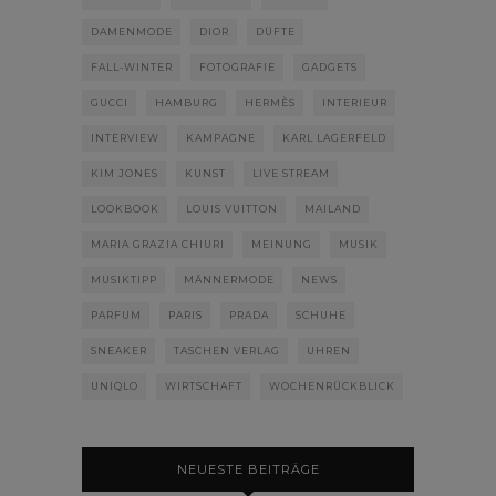
DAMENMODE
DIOR
DÜFTE
FALL-WINTER
FOTOGRAFIE
GADGETS
GUCCI
HAMBURG
HERMÈS
INTERIEUR
INTERVIEW
KAMPAGNE
KARL LAGERFELD
KIM JONES
KUNST
LIVE STREAM
LOOKBOOK
LOUIS VUITTON
MAILAND
MARIA GRAZIA CHIURI
MEINUNG
MUSIK
MUSIKTIPP
MÄNNERMODE
NEWS
PARFUM
PARIS
PRADA
SCHUHE
SNEAKER
TASCHEN VERLAG
UHREN
UNIQLO
WIRTSCHAFT
WOCHENRÜCKBLICK
NEUESTE BEITRÄGE