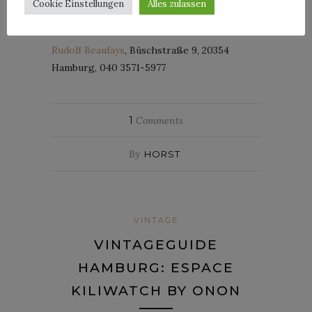
Cookie Einstellungen
Alles zulassen
Rudolf Beaufays
, Büschstraße 9, 20354
Hamburg, 040 3571-5977
1
Comments
By
HORST
VINTAGE
VINTAGEGUIDE
HAMBURG: ESPACE
KILIWATCH BY ONON