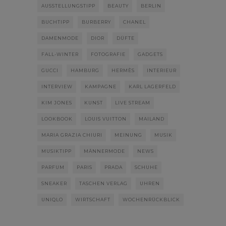
AUSSTELLUNGSTIPP
BEAUTY
BERLIN
BUCHTIPP
BURBERRY
CHANEL
DAMENMODE
DIOR
DÜFTE
FALL-WINTER
FOTOGRAFIE
GADGETS
GUCCI
HAMBURG
HERMÈS
INTERIEUR
INTERVIEW
KAMPAGNE
KARL LAGERFELD
KIM JONES
KUNST
LIVE STREAM
LOOKBOOK
LOUIS VUITTON
MAILAND
MARIA GRAZIA CHIURI
MEINUNG
MUSIK
MUSIKTIPP
MÄNNERMODE
NEWS
PARFUM
PARIS
PRADA
SCHUHE
SNEAKER
TASCHEN VERLAG
UHREN
UNIQLO
WIRTSCHAFT
WOCHENRÜCKBLICK