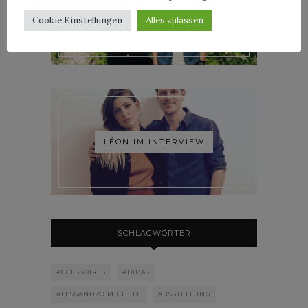
ROOSEVELT IM INTERVIEW
Cookie Einstellungen
Alles zulassen
LÉON IM INTERVIEW
SCHLAGWÖRTER
ACCESSOIRES
ADIDAS
ALESSANDRO MICHELE
AUSSTELLUNG