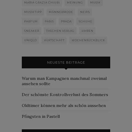
MARIA GRAZIA CHIURI
MEINUNG
MUSIK
MUSIKTIPP
MÄNNERMODE
NEWS
PARFUM
PARIS
PRADA
SCHUHE
SNEAKER
TASCHEN VERLAG
UHREN
UNIQLO
WIRTSCHAFT
WOCHENRÜCKBLICK
NEUESTE BEITRÄGE
Warum man Kampagnen manchmal zweimal
ansehen sollte
Der schönste Kontrollverlust des Sommers
Oldtimer können mehr als schön aussehen
Pfingsten in Pastell