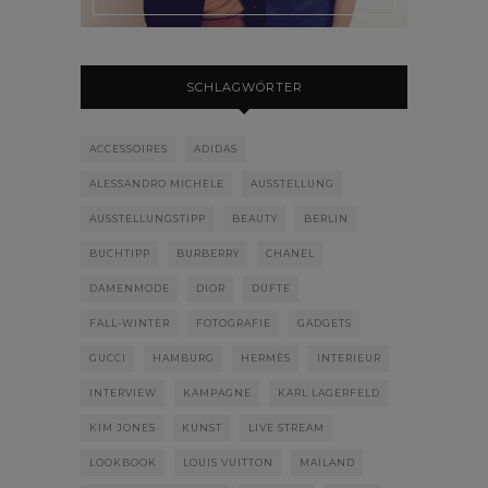
SCHLAGWÖRTER
ACCESSOIRES
ADIDAS
ALESSANDRO MICHELE
AUSSTELLUNG
AUSSTELLUNGSTIPP
BEAUTY
BERLIN
BUCHTIPP
BURBERRY
CHANEL
DAMENMODE
DIOR
DÜFTE
FALL-WINTER
FOTOGRAFIE
GADGETS
GUCCI
HAMBURG
HERMÈS
INTERIEUR
INTERVIEW
KAMPAGNE
KARL LAGERFELD
KIM JONES
KUNST
LIVE STREAM
LOOKBOOK
LOUIS VUITTON
MAILAND