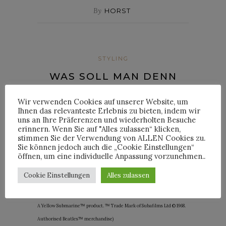
By
HORST
STYLING
WAS SOLL MAN DENN
DAZU ANZIEHEN? HEUTE:
Wir verwenden Cookies auf unserer Website, um
DER „ALL TOGETHER
Ihnen das relevanteste Erlebnis zu bieten, indem wir
uns an Ihre Präferenzen und wiederholten Besuche
NOW“-MANTEL VON
erinnern. Wenn Sie auf "Alles zulassen“ klicken,
stimmen Sie der Verwendung von ALLEN Cookies zu.
STELLA MCCARTNEY
Sie können jedoch auch die „Cookie Einstellungen“
öffnen, um eine individuelle Anpassung vorzunehmen..
Posted on
26. August 2019
Cookie Einstellungen
Alles zulassen
(Mantel von Stella McCartney; Bild über Farfetch; © 2019 Subafilms Ltd.
A Yellow Submarine™ product. ™ Trade Mark of Subafilms Ltd © 1968.
Authorised Beatles™ merchandise)