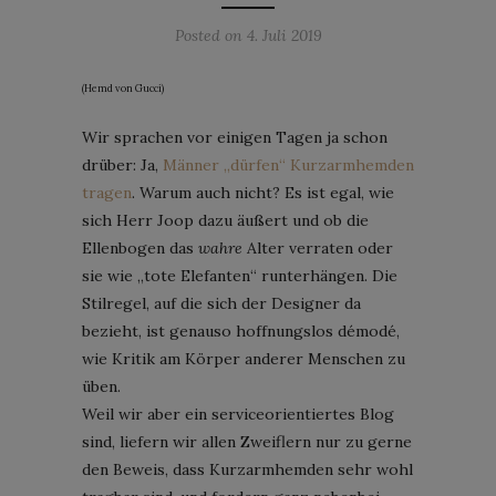
Posted on
4. Juli 2019
(Hemd von Gucci)
Wir sprachen vor einigen Tagen ja schon
drüber: Ja,
Männer „dürfen“ Kurzarmhemden
tragen
. Warum auch nicht? Es ist egal, wie
sich Herr Joop dazu äußert und ob die
Ellenbogen das
wahre
Alter verraten oder
sie wie „tote Elefanten“ runterhängen. Die
Stilregel, auf die sich der Designer da
bezieht, ist genauso hoffnungslos démodé,
wie Kritik am Körper anderer Menschen zu
üben.
Weil wir aber ein serviceorientiertes Blog
sind, liefern wir allen Zweiflern nur zu gerne
den Beweis, dass Kurzarmhemden sehr wohl