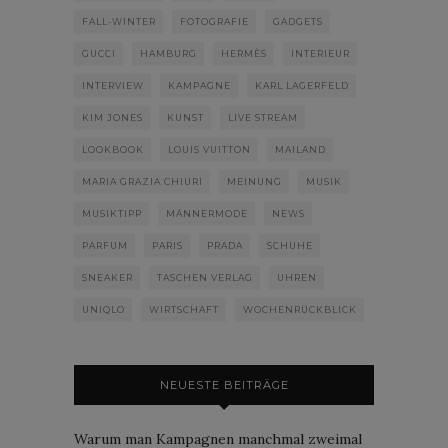
FALL-WINTER
FOTOGRAFIE
GADGETS
GUCCI
HAMBURG
HERMÈS
INTERIEUR
INTERVIEW
KAMPAGNE
KARL LAGERFELD
KIM JONES
KUNST
LIVE STREAM
LOOKBOOK
LOUIS VUITTON
MAILAND
MARIA GRAZIA CHIURI
MEINUNG
MUSIK
MUSIKTIPP
MÄNNERMODE
NEWS
PARFUM
PARIS
PRADA
SCHUHE
SNEAKER
TASCHEN VERLAG
UHREN
UNIQLO
WIRTSCHAFT
WOCHENRÜCKBLICK
NEUESTE BEITRÄGE
Warum man Kampagnen manchmal zweimal