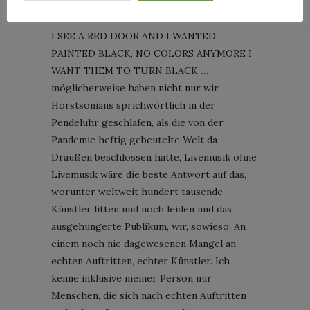
(Bild: Abba; Screenshot)
I SEE A RED DOOR AND I WANTED
PAINTED BLACK, NO COLORS ANYMORE I
WANT THEM TO TURN BLACK …
möglicherweise haben nicht nur wir
Horstsonians sprichwörtlich in der
Pendeluhr geschlafen, als die von der
Pandemie heftig gebeutelte Welt da
Draußen beschlossen hatte, Livemusik ohne
Livemusik wäre die beste Antwort auf das,
worunter weltweit hundert tausende
Künstler litten und noch leiden und das
ausgehungerte Publikum, wir, sowieso: An
einem noch nie dagewesenen Mangel an
echten Auftritten, echter Künstler. Ich
kenne inklusive meiner Person nur
Menschen, die sich nach echten Auftritten