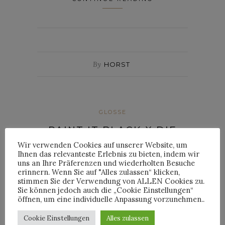
By
HORST
GLOSSE
PAINT IT BLACK X DIE
Wir verwenden Cookies auf unserer Website, um
ABBATARE SIND LOS X
Ihnen das relevanteste Erlebnis zu bieten, indem wir
EMIL X DAS BESTE AN
uns an Ihre Präferenzen und wiederholten Besuche
erinnern. Wenn Sie auf "Alles zulassen“ klicken,
„WETTEN, DASS …?“
stimmen Sie der Verwendung von ALLEN Cookies zu.
Sie können jedoch auch die „Cookie Einstellungen“
öffnen, um eine individuelle Anpassung vorzunehmen..
Posted on
21. November 2021
Cookie Einstellungen
Alles zulassen