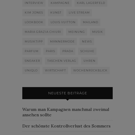
INTERVIEW
KAMPAGNE
KARL LAGERFELD
KIM JONES
KUNST
LIVE STREAM
LOOKBOOK
LOUIS VUITTON
MAILAND
MARIA GRAZIA CHIURI
MEINUNG
MUSIK
MUSIKTIPP
MÄNNERMODE
NEWS
PARFUM
PARIS
PRADA
SCHUHE
SNEAKER
TASCHEN VERLAG
UHREN
UNIQLO
WIRTSCHAFT
WOCHENRÜCKBLICK
NEUESTE BEITRÄGE
Warum man Kampagnen manchmal zweimal
ansehen sollte
Der schönste Kontrollverlust des Sommers