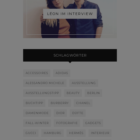
LÉON IM INTERVIEW
SCHLAGWÖRTER
ACCESSOIRES
ADIDAS
ALESSANDRO MICHELE
AUSSTELLUNG
AUSSTELLUNGSTIPP
BEAUTY
BERLIN
BUCHTIPP
BURBERRY
CHANEL
DAMENMODE
DIOR
DÜFTE
FALL-WINTER
FOTOGRAFIE
GADGETS
GUCCI
HAMBURG
HERMÈS
INTERIEUR