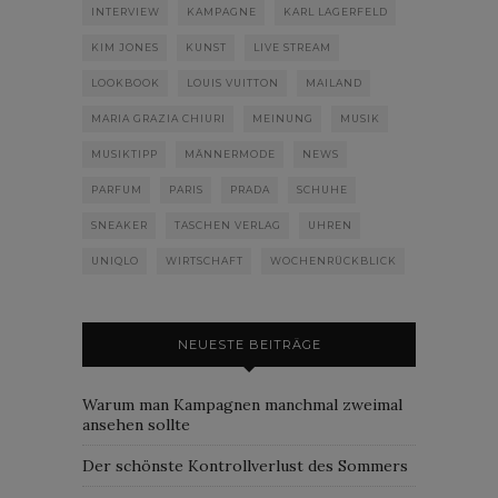
INTERVIEW
KAMPAGNE
KARL LAGERFELD
KIM JONES
KUNST
LIVE STREAM
LOOKBOOK
LOUIS VUITTON
MAILAND
MARIA GRAZIA CHIURI
MEINUNG
MUSIK
MUSIKTIPP
MÄNNERMODE
NEWS
PARFUM
PARIS
PRADA
SCHUHE
SNEAKER
TASCHEN VERLAG
UHREN
UNIQLO
WIRTSCHAFT
WOCHENRÜCKBLICK
NEUESTE BEITRÄGE
Warum man Kampagnen manchmal zweimal
ansehen sollte
Der schönste Kontrollverlust des Sommers