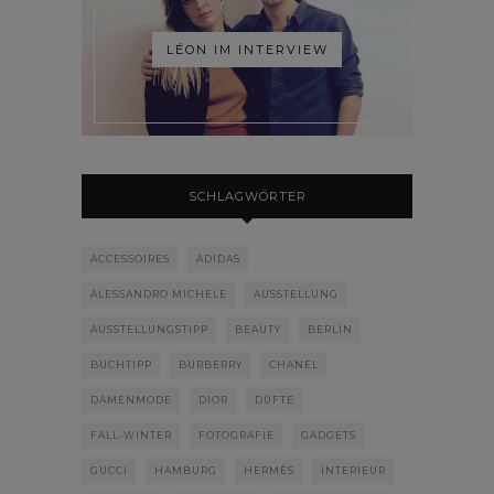
LÉON IM INTERVIEW
SCHLAGWÖRTER
ACCESSOIRES
ADIDAS
ALESSANDRO MICHELE
AUSSTELLUNG
AUSSTELLUNGSTIPP
BEAUTY
BERLIN
BUCHTIPP
BURBERRY
CHANEL
DAMENMODE
DIOR
DÜFTE
FALL-WINTER
FOTOGRAFIE
GADGETS
GUCCI
HAMBURG
HERMÈS
INTERIEUR