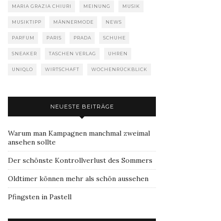
MARIA GRAZIA CHIURI
MEINUNG
MUSIK
MUSIKTIPP
MÄNNERMODE
NEWS
PARFUM
PARIS
PRADA
SCHUHE
SNEAKER
TASCHEN VERLAG
UHREN
UNIQLO
WIRTSCHAFT
WOCHENRÜCKBLICK
NEUESTE BEITRÄGE
Warum man Kampagnen manchmal zweimal
ansehen sollte
Der schönste Kontrollverlust des Sommers
Oldtimer können mehr als schön aussehen
Pfingsten in Pastell