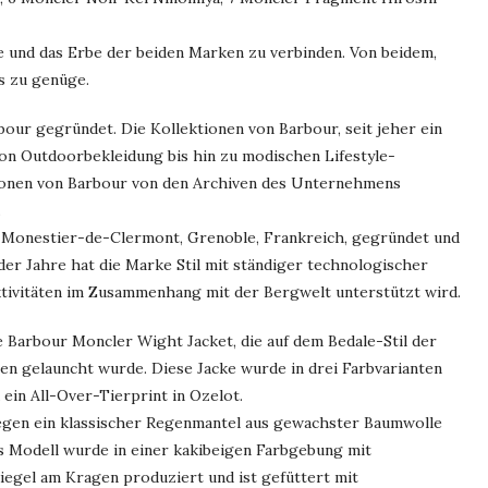
e und das Erbe der beiden Marken zu verbinden. Von beidem,
s zu genüge.
bour gegründet. Die Kollektionen von Barbour, seit jeher ein
von Outdoorbekleidung bis hin zu modischen Lifestyle-
ktionen von Barbour von den Archiven des Unternehmens
.
n Monestier-de-Clermont, Grenoble, Frankreich, gegründet und
 der Jahre hat die Marke Stil mit ständiger technologischer
ktivitäten im Zusammenhang mit der Bergwelt unterstützt wird.
 Barbour Moncler Wight Jacket, die auf dem Bedale-Stil der
ren gelauncht wurde. Diese Jacke wurde in drei Farbvarianten
ein All-Over-Tierprint in Ozelot.
egen ein klassischer Regenmantel aus gewachster Baumwolle
s Modell wurde in einer kakibeigen Farbgebung mit
egel am Kragen produziert und ist gefüttert mit