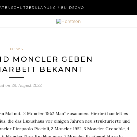
ATENSCHUTZERKLÄRUNG / EU-DSGVO
NEWS
ND MONCLER GEBEN
ARBEIT BEKANNT
ted on
29. August 2022
en Mal mit „2 Moncler 1952 Man“ zusammen. Hierbei handelt es
us, die das Luxushaus vor einigen Jahren neu strukturierte und
cler Pierpaolo Piccioli, 2 Moncler 1952, 3 Moncler Grenoble, 4
 6 Moncler Noir Kei Ninomiya, 7 Moncler Fragment Hiroshi