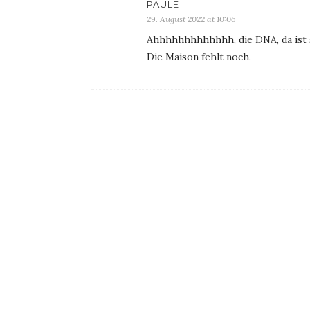
PAULE
29. August 2022 at 10:06
Ahhhhhhhhhhhhh, die DNA, da ist 
Die Maison fehlt noch.