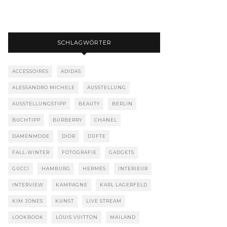
SCHLAGWÖRTER
ACCESSOIRES
ADIDAS
ALESSANDRO MICHELE
AUSSTELLUNG
AUSSTELLUNGSTIPP
BEAUTY
BERLIN
BUCHTIPP
BURBERRY
CHANEL
DAMENMODE
DIOR
DÜFTE
FALL-WINTER
FOTOGRAFIE
GADGETS
GUCCI
HAMBURG
HERMÈS
INTERIEUR
INTERVIEW
KAMPAGNE
KARL LAGERFELD
KIM JONES
KUNST
LIVE STREAM
LOOKBOOK
LOUIS VUITTON
MAILAND