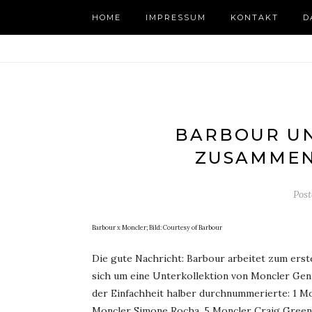
HOME
IMPRESSUM
KONTAKT
D
BARBOUR U
ZUSAMMEN
Pos
Barbour x Moncler; Bild: Courtesy of Barbour
Die gute Nachricht: Barbour arbeitet zum erst
sich um eine Unterkollektion von Moncler Geni
der Einfachheit halber durchnummerierte: 1 Mon
Moncler Simone Rocha, 5 Moncler Craig Green,