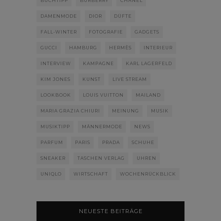
BUCHTIPP
BURBERRY
CHANEL
DAMENMODE
DIOR
DÜFTE
FALL-WINTER
FOTOGRAFIE
GADGETS
GUCCI
HAMBURG
HERMÈS
INTERIEUR
INTERVIEW
KAMPAGNE
KARL LAGERFELD
KIM JONES
KUNST
LIVE STREAM
LOOKBOOK
LOUIS VUITTON
MAILAND
MARIA GRAZIA CHIURI
MEINUNG
MUSIK
MUSIKTIPP
MÄNNERMODE
NEWS
PARFUM
PARIS
PRADA
SCHUHE
SNEAKER
TASCHEN VERLAG
UHREN
UNIQLO
WIRTSCHAFT
WOCHENRÜCKBLICK
NEUESTE BEITRÄGE