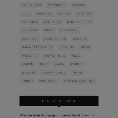
FALL-WINTER
FOTOGRAFIE
GADGETS
GUCCI
HAMBURG
HERMÈS
INTERIEUR
INTERVIEW
KAMPAGNE
KARL LAGERFELD
KIM JONES
KUNST
LIVE STREAM
LOOKBOOK
LOUIS VUITTON
MAILAND
MARIA GRAZIA CHIURI
MEINUNG
MUSIK
MUSIKTIPP
MÄNNERMODE
NEWS
PARFUM
PARIS
PRADA
SCHUHE
SNEAKER
TASCHEN VERLAG
UHREN
UNIQLO
WIRTSCHAFT
WOCHENRÜCKBLICK
NEUESTE BEITRÄGE
Warum man Kampagnen manchmal zweimal