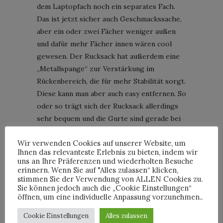
dem Laptopfach noch ein separates Fach.
Das ist jetzt sicher auch Geschmackssache,
aber ein oder zwei Fächer weniger außen
und dafür mehr Fächer innen wären cool
gewesen. Der Rucksack hat außerdem eine
„Metallspange“ zur Verstärkung im
Rückenbereich, die für mehr Stabilität sorgt.
Diese kann man aber auch easy entfernen. So
oder so trägt sich der Rucksack allerdings
sehr bequem und die Gurte sind gerade bei
hohem Gewicht bequemer als die von
Wir verwenden Cookies auf unserer Website, um
FREITAG, allerdings ist das Schließen des
Ihnen das relevanteste Erlebnis zu bieten, indem wir
Rucksacks etwas komplizierter als bei
uns an Ihre Präferenzen und wiederholten Besuche
FREITAG.
erinnern. Wenn Sie auf "Alles zulassen“ klicken,
stimmen Sie der Verwendung von ALLEN Cookies zu.
Sie können jedoch auch die „Cookie Einstellungen“
Kleiner Realitycheck am Ende. Die Website
öffnen, um eine individuelle Anpassung vorzunehmen..
sagt: „Pack für bis zu fünf Tage … “. Ich weiß
nicht wie das Produktteam von Horizn so
Cookie Einstellungen
Alles zulassen