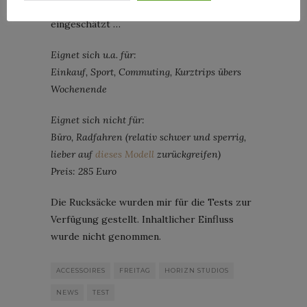
packt, aber das ist schon SEHR großzügig
eingeschätzt …
Eignet sich u.a. für:
Einkauf, Sport, Commuting, Kurztrips übers
Wochenende
Eignet sich nicht für:
Büro, Radfahren (relativ schwer und sperrig,
lieber auf
dieses Modell
zurückgreifen)
Preis: 285 Euro
Die Rucksäcke wurden mir für die Tests zur
Verfügung gestellt. Inhaltlicher Einfluss
wurde nicht genommen.
ACCESSOIRES
FREITAG
HORIZN STUDIOS
NEWS
TEST