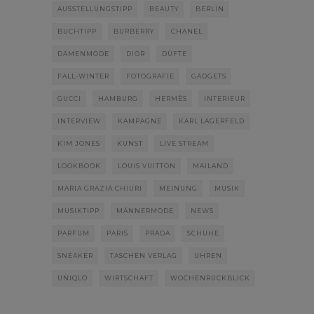
AUSSTELLUNGSTIPP
BEAUTY
BERLIN
BUCHTIPP
BURBERRY
CHANEL
DAMENMODE
DIOR
DÜFTE
FALL-WINTER
FOTOGRAFIE
GADGETS
GUCCI
HAMBURG
HERMÈS
INTERIEUR
INTERVIEW
KAMPAGNE
KARL LAGERFELD
KIM JONES
KUNST
LIVE STREAM
LOOKBOOK
LOUIS VUITTON
MAILAND
MARIA GRAZIA CHIURI
MEINUNG
MUSIK
MUSIKTIPP
MÄNNERMODE
NEWS
PARFUM
PARIS
PRADA
SCHUHE
SNEAKER
TASCHEN VERLAG
UHREN
UNIQLO
WIRTSCHAFT
WOCHENRÜCKBLICK