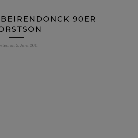
 BEIRENDONCK 90ER
ORSTSON
osted on
5. Juni 2011