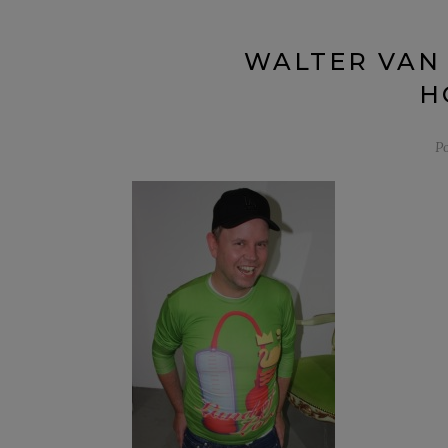
WALTER VAN
H
P