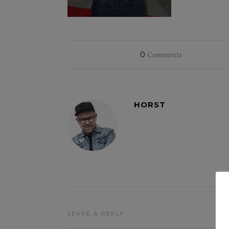
0
Comments
HORST
LEAVE A REPLY