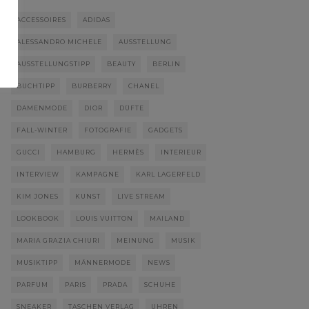
ACCESSOIRES
ADIDAS
ALESSANDRO MICHELE
AUSSTELLUNG
AUSSTELLUNGSTIPP
BEAUTY
BERLIN
BUCHTIPP
BURBERRY
CHANEL
DAMENMODE
DIOR
DÜFTE
FALL-WINTER
FOTOGRAFIE
GADGETS
GUCCI
HAMBURG
HERMÈS
INTERIEUR
INTERVIEW
KAMPAGNE
KARL LAGERFELD
KIM JONES
KUNST
LIVE STREAM
LOOKBOOK
LOUIS VUITTON
MAILAND
MARIA GRAZIA CHIURI
MEINUNG
MUSIK
MUSIKTIPP
MÄNNERMODE
NEWS
PARFUM
PARIS
PRADA
SCHUHE
SNEAKER
TASCHEN VERLAG
UHREN