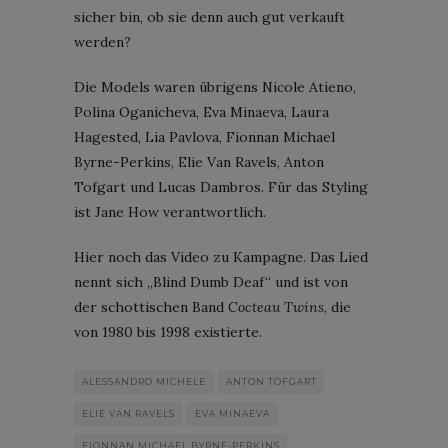
sicher bin, ob sie denn auch gut verkauft
werden?
Die Models waren übrigens Nicole Atieno,
Polina Oganicheva, Eva Minaeva, Laura
Hagested, Lia Pavlova, Fionnan Michael
Byrne-Perkins, Elie Van Ravels, Anton
Tofgart und Lucas Dambros. Für das Styling
ist Jane How verantwortlich.
Hier noch das Video zu Kampagne. Das Lied
nennt sich „Blind Dumb Deaf“ und ist von
der schottischen Band
Cocteau Twins
, die
von 1980 bis 1998 existierte.
ALESSANDRO MICHELE
ANTON TOFGART
ELIE VAN RAVELS
EVA MINAEVA
FIONNAN MICHAEL BYRNE-PERKINS