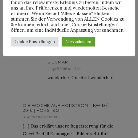
Ihnen das relevanteste Erlebnis zu bieten, indem wir
@Franke das war ein Beitrag von
uns an Ihre Präferenzen und wiederholten Besuche
Uebermedien.de, den wir auf
erinnern. Wenn Sie auf "Alles zulassen“ klicken,
stimmen Sie der Verwendung von ALLEN Cookies zu.
Fecebook geteilt hatten:
Sie können jedoch auch die „Cookie Einstellungen“
http://uebermedien.de/3601/werbung-
öffnen, um eine individuelle Anpassung vorzunehmen..
fuer-sechs-euro/
Cookie Einstellungen
Alles zulassen
SIEGMAR
1. April 2016 at 10:34
wunderbar, Gucci ist wunderbar
DIE WOCHE AUF HORSTSON – KW 13/
2016 | HORSTSON
3. April 2016 at 12:08
[…] Das erklärt unsere Begeisterung für die
Gucci Prefall Kampagne – Bilder seht ihr