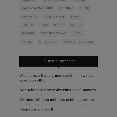
MARIA GRAZIA CHIURI
MEINUNG
MUSIK
MUSIKTIPP
MÄNNERMODE
NEWS
PARFUM
PARIS
PRADA
SCHUHE
SNEAKER
TASCHEN VERLAG
UHREN
UNIQLO
WIRTSCHAFT
WOCHENRÜCKBLICK
NEUESTE BEITRÄGE
Warum man Kampagnen manchmal zweimal
ansehen sollte
Der schönste Kontrollverlust des Sommers
Oldtimer können mehr als schön aussehen
Pfingsten in Pastell