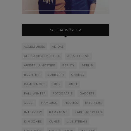
SCHLAGWÖRTER
ACCESSOIRES
ADIDAS
ALESSANDRO MICHELE
AUSSTELLUNG
AUSSTELLUNGSTIPP
BEAUTY
BERLIN
BUCHTIPP
BURBERRY
CHANEL
DAMENMODE
DIOR
DÜFTE
FALL-WINTER
FOTOGRAFIE
GADGETS
GUCCI
HAMBURG
HERMÈS
INTERIEUR
INTERVIEW
KAMPAGNE
KARL LAGERFELD
KIM JONES
KUNST
LIVE STREAM
LOOKBOOK
LOUIS VUITTON
MAILAND