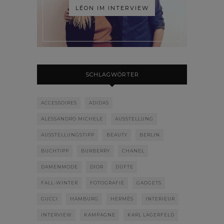
LÉON IM INTERVIEW
SCHLAGWÖRTER
ACCESSOIRES
ADIDAS
ALESSANDRO MICHELE
AUSSTELLUNG
AUSSTELLUNGSTIPP
BEAUTY
BERLIN
BUCHTIPP
BURBERRY
CHANEL
DAMENMODE
DIOR
DÜFTE
FALL-WINTER
FOTOGRAFIE
GADGETS
GUCCI
HAMBURG
HERMÈS
INTERIEUR
INTERVIEW
KAMPAGNE
KARL LAGERFELD