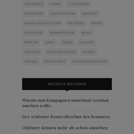
KIM JONES
KUNST
LIVE STREAM
LOOKBOOK
LOUIS VUITTON
MAILAND
MARIA GRAZIA CHIURI
MEINUNG
MUSIK
MUSIKTIPP
MÄNNERMODE
NEWS
PARFUM
PARIS
PRADA
SCHUHE
SNEAKER
TASCHEN VERLAG
UHREN
UNIQLO
WIRTSCHAFT
WOCHENRÜCKBLICK
NEUESTE BEITRÄGE
Warum man Kampagnen manchmal zweimal
ansehen sollte
Der schönste Kontrollverlust des Sommers
Oldtimer können mehr als schön aussehen