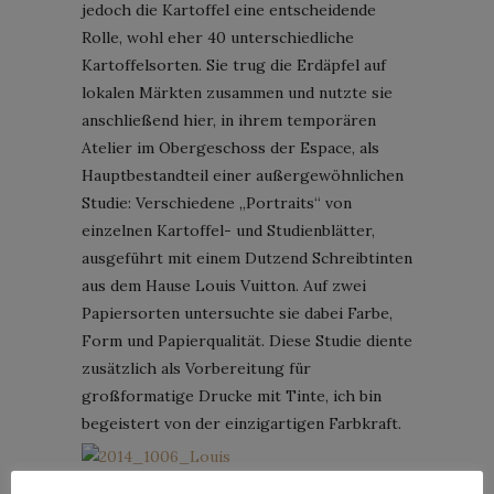
jedoch die Kartoffel eine entscheidende
Rolle, wohl eher 40 unterschiedliche
Kartoffelsorten. Sie trug die Erdäpfel auf
lokalen Märkten zusammen und nutzte sie
anschließend hier, in ihrem temporären
Atelier im Obergeschoss der Espace, als
Hauptbestandteil einer außergewöhnlichen
Studie: Verschiedene „Portraits“ von
einzelnen Kartoffel- und Studienblätter,
ausgeführt mit einem Dutzend Schreibtinten
aus dem Hause Louis Vuitton. Auf zwei
Papiersorten untersuchte sie dabei Farbe,
Form und Papierqualität. Diese Studie diente
zusätzlich als Vorbereitung für
großformatige Drucke mit Tinte, ich bin
begeistert von der einzigartigen Farbkraft.