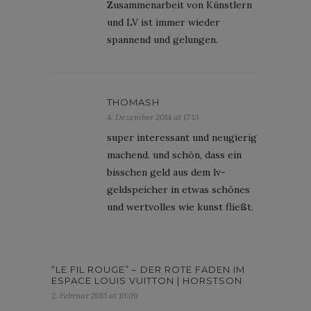
Zusammenarbeit von Künstlern
und LV ist immer wieder
spannend und gelungen.
THOMASH
4. Dezember 2014 at 17:13
super interessant und neugierig
machend. und schön, dass ein
bisschen geld aus dem lv-
geldspeicher in etwas schönes
und wertvolles wie kunst fließt.
“LE FIL ROUGE” – DER ROTE FADEN IM
ESPACE LOUIS VUITTON | HORSTSON
2. Februar 2015 at 10:09