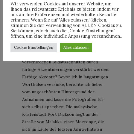
Wir verwenden Cookies auf unserer Website, um
Ihnen das relevanteste Erlebnis zu bieten, indem wir
„let them eat potatoes“, Simryn Gill; Bild: Courtesy of Louis Vuitton
uns an Ihre Präferenzen und wiederholten Besuche
erinnern. Wenn Sie auf "Alles zulassen“ klicken,
Den letzten Abschnitt des Projekts bildet
stimmen Sie der Verwendung von ALLEN Cookies zu.
Sie können jedoch auch die „Cookie Einstellungen“
„Channel“, eine Fotografie-Serie, die an der
öffnen, um eine individuelle Anpassung vorzunehmen..
Küste von Gills Heimat Port Dickson
aufgenommen wurde. Im Fokus stehen dabei
Cookie Einstellungen
Alles zulassen
grüne Mangrovenwälder, die in
verschiedenen Bildausschnitten durch
farbige Akzentuierungen verstärkt werden.
Farbige Akzente? Bevor ich in langatmigen
Worthülsen versinke, berichte ich lieber
vom ungeschönten Hintergrund der
Aufnahmen und lasse die Fotografien für
sich selbst sprechen: Die malaysische
Küstenstadt Port Dickson liegt an der
Straße von Malakka, einer Meerenge, die
sich im Laufe der letzten Jahrzehnte zu