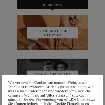
INTERVIEWS
TRIXIE MATTEL IM
INTERVIEW
YOANN LEMOINE AKA
WOODKID IM INTERVIEW
Wir verwenden Cookies auf unserer Website, um
Ihnen das relevanteste Erlebnis zu bieten, indem wir
uns an Ihre Präferenzen und wiederholten Besuche
erinnern. Wenn Sie auf "Alles zulassen“ klicken,
stimmen Sie der Verwendung von ALLEN Cookies zu.
Sie können jedoch auch die „Cookie Einstellungen“