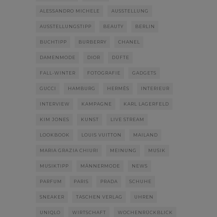
ALESSANDRO MICHELE
AUSSTELLUNG
AUSSTELLUNGSTIPP
BEAUTY
BERLIN
BUCHTIPP
BURBERRY
CHANEL
DAMENMODE
DIOR
DÜFTE
FALL-WINTER
FOTOGRAFIE
GADGETS
GUCCI
HAMBURG
HERMÈS
INTERIEUR
INTERVIEW
KAMPAGNE
KARL LAGERFELD
KIM JONES
KUNST
LIVE STREAM
LOOKBOOK
LOUIS VUITTON
MAILAND
MARIA GRAZIA CHIURI
MEINUNG
MUSIK
MUSIKTIPP
MÄNNERMODE
NEWS
PARFUM
PARIS
PRADA
SCHUHE
SNEAKER
TASCHEN VERLAG
UHREN
UNIQLO
WIRTSCHAFT
WOCHENRÜCKBLICK