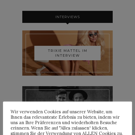
INTERVIEWS
TRIXIE MATTEL IM
INTERVIEW
YOANN LEMOINE AKA
Wir verwenden Cookies auf unserer Website, um
WOODKID IM INTERVIEW
Ihnen das relevanteste Erlebnis zu bieten, indem wir
uns an Ihre Präferenzen und wiederholten Besuche
erinnern. Wenn Sie auf "Alles zulassen“ klicken,
stimmen Sie der Verwendung von ALLEN Cookies zu.