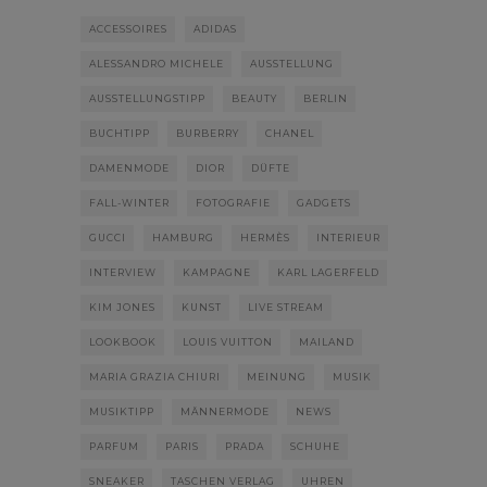
ACCESSOIRES
ADIDAS
ALESSANDRO MICHELE
AUSSTELLUNG
AUSSTELLUNGSTIPP
BEAUTY
BERLIN
BUCHTIPP
BURBERRY
CHANEL
DAMENMODE
DIOR
DÜFTE
FALL-WINTER
FOTOGRAFIE
GADGETS
GUCCI
HAMBURG
HERMÈS
INTERIEUR
INTERVIEW
KAMPAGNE
KARL LAGERFELD
KIM JONES
KUNST
LIVE STREAM
LOOKBOOK
LOUIS VUITTON
MAILAND
MARIA GRAZIA CHIURI
MEINUNG
MUSIK
MUSIKTIPP
MÄNNERMODE
NEWS
PARFUM
PARIS
PRADA
SCHUHE
SNEAKER
TASCHEN VERLAG
UHREN