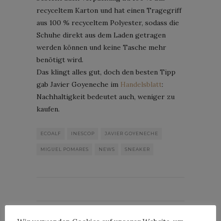
recyceltem Karton und hat einen Tragegriff
aus 100 % recyceltem Polyester, sodass die
Schuhe direkt aus dem Laden getragen
werden können und keine Tasche mehr
benötigt wird.
Das klingt alles gut, doch den besten Tipp
gab Javier Goyeneche im
Handelsblatt
:
Nachhaltigkeit bedeutet auch, weniger zu
kaufen.
ECOALF
INESCOP
JAVIER GOYENECHE
MIGUEL POMARES
NEWS
SNEAKER
By
HORST