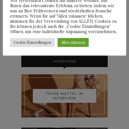
Wir verwenden Cookies auf unserer Website, um
Ihnen das relevanteste Erlebnis zu bieten, indem wir
uns an Ihre Präferenzen und wiederholten Besuche
erinnern. Wenn Sie auf "Alles zulassen“ klicken,
stimmen Sie der Verwendung von ALLEN Cookies zu.
HORST
Sie können jedoch auch die „Cookie Einstellungen“
öffnen, um eine individuelle Anpassung vorzunehmen..
Cookie Einstellungen
Alles zulassen
INTERVIEWS
TRIXIE MATTEL IM
INTERVIEW