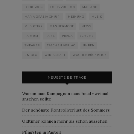
LOOKBOOK
LOUIS VUITTON
MAILAND
MARIA GRAZIA CHIURI
MEINUNG
MUSIK
MUSIKTIPP
MÄNNERMODE
NEWS
PARFUM
PARIS
PRADA
SCHUHE
SNEAKER
TASCHEN VERLAG
UHREN
UNIQLO
WIRTSCHAFT
WOCHENRÜCKBLICK
NEUESTE BEITRÄGE
Warum man Kampagnen manchmal zweimal
ansehen sollte
Der schönste Kontrollverlust des Sommers
Oldtimer können mehr als schön aussehen
Pfingsten in Pastell