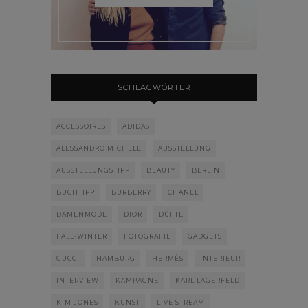
SCHLAGWÖRTER
ACCESSOIRES
ADIDAS
ALESSANDRO MICHELE
AUSSTELLUNG
AUSSTELLUNGSTIPP
BEAUTY
BERLIN
BUCHTIPP
BURBERRY
CHANEL
DAMENMODE
DIOR
DÜFTE
FALL-WINTER
FOTOGRAFIE
GADGETS
GUCCI
HAMBURG
HERMÈS
INTERIEUR
INTERVIEW
KAMPAGNE
KARL LAGERFELD
KIM JONES
KUNST
LIVE STREAM