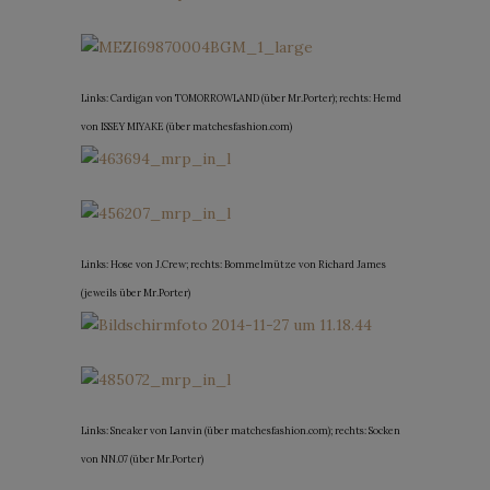
Links: Cardigan von TOMORROWLAND (über Mr.Porter); rechts: Hemd
von ISSEY MIYAKE (über matchesfashion.com)
Links: Hose von J.Crew; rechts: Bommelmütze von Richard James
(jeweils über Mr.Porter)
Links: Sneaker von Lanvin (über matchesfashion.com); rechts: Socken
von NN.07 (über Mr.Porter)