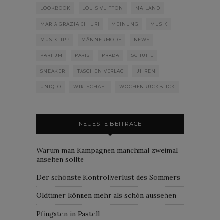
LOOKBOOK
LOUIS VUITTON
MAILAND
MARIA GRAZIA CHIURI
MEINUNG
MUSIK
MUSIKTIPP
MÄNNERMODE
NEWS
PARFUM
PARIS
PRADA
SCHUHE
SNEAKER
TASCHEN VERLAG
UHREN
UNIQLO
WIRTSCHAFT
WOCHENRÜCKBLICK
NEUESTE BEITRÄGE
Warum man Kampagnen manchmal zweimal
ansehen sollte
Der schönste Kontrollverlust des Sommers
Oldtimer können mehr als schön aussehen
Pfingsten in Pastell