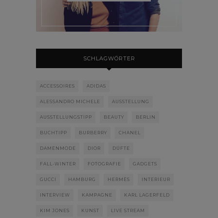
SCHLAGWÖRTER
ACCESSOIRES
ADIDAS
ALESSANDRO MICHELE
AUSSTELLUNG
AUSSTELLUNGSTIPP
BEAUTY
BERLIN
BUCHTIPP
BURBERRY
CHANEL
DAMENMODE
DIOR
DÜFTE
FALL-WINTER
FOTOGRAFIE
GADGETS
GUCCI
HAMBURG
HERMÈS
INTERIEUR
INTERVIEW
KAMPAGNE
KARL LAGERFELD
KIM JONES
KUNST
LIVE STREAM