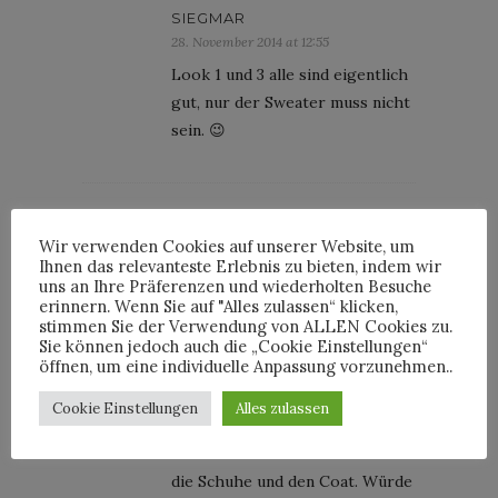
SIEGMAR
28. November 2014 at 12:55
Look 1 und 3 alle sind eigentlich
gut, nur der Sweater muss nicht
sein. 😉
PHILIPP
Wir verwenden Cookies auf unserer Website, um
28. November 2014 at 14:57
Ihnen das relevanteste Erlebnis zu bieten, indem wir
uns an Ihre Präferenzen und wiederholten Besuche
Für mich ist Look 2 der Favorit.
erinnern. Wenn Sie auf "Alles zulassen“ klicken,
Der Schal sorgt für noch mehr
stimmen Sie der Verwendung von ALLEN Cookies zu.
Weihnachtsstimmung und
Sie können jedoch auch die „Cookie Einstellungen“
öffnen, um eine individuelle Anpassung vorzunehmen..
verhindert die Winter-Grippe,
schön auch der Rollkragen unter
Cookie Einstellungen
Alles zulassen
dem Sweater, was mich an Acne
erinnert und last but not least
die Schuhe und den Coat. Würde