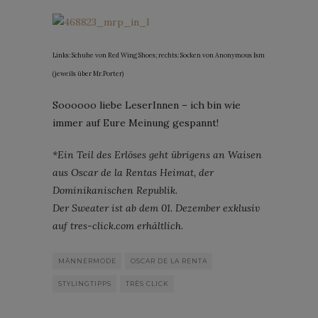
Links: Schuhe von Red Wing Shoes; rechts: Socken von Anonymous Ism
(jeweils über Mr.Porter)
Soooooo liebe LeserInnen – ich bin wie
immer auf Eure Meinung gespannt!
*Ein Teil des Erlöses geht übrigens an Waisen
aus Oscar de la Rentas Heimat, der
Dominikanischen Republik.
Der Sweater ist ab dem 01. Dezember exklusiv
auf tres-click.com erhältlich.
MÄNNERMODE
OSCAR DE LA RENTA
STYLINGTIPPS
TRÈS CLICK