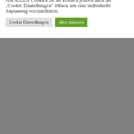
von ALLEN Cookies zu. Sie können jedoch auch die
ersorgte uns Jan am […]
„Cookie Einstellungen“ öffnen, um eine individuelle
Anpassung vorzunehmen..
Cookie Einstellungen
Alles zulassen