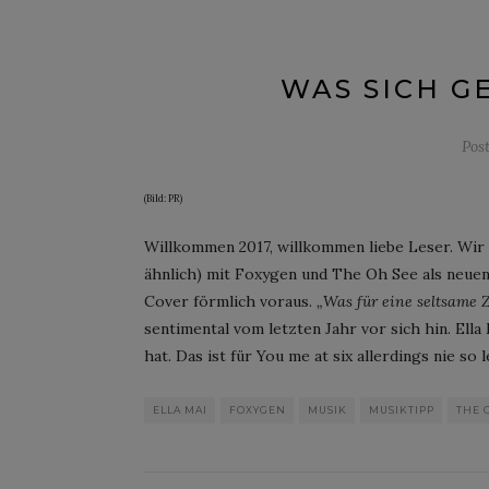
WAS SICH G
Pos
(Bild: PR)
Willkommen 2017, willkommen liebe Leser. Wir 
ähnlich) mit Foxygen und The Oh See als neue
Cover förmlich voraus.
„Was für eine seltsame Z
sentimental vom letzten Jahr vor sich hin. Ell
hat. Das ist für You me at six allerdings nie so
ELLA MAI
FOXYGEN
MUSIK
MUSIKTIPP
THE 