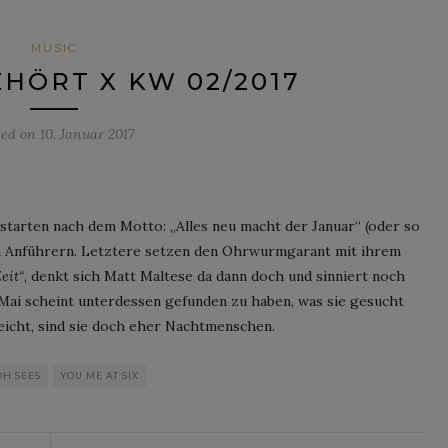
MUSIC
EHÖRT X KW 02/2017
ted on
10. Januar 2017
starten nach dem Motto: „Alles neu macht der Januar“ (oder so
n Anführern. Letztere setzen den Ohrwurmgarant mit ihrem
eit“
, denkt sich Matt Maltese da dann doch und sinniert noch
a Mai scheint unterdessen gefunden zu haben, was sie gesucht
 leicht, sind sie doch eher Nachtmenschen.
OH SEES
YOU ME AT SIX