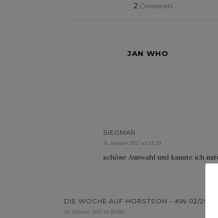
2
Comments
JAN WHO
SIEGMAR
11. Januar 2017 at 13:29
schöne Auswahl und kannte ich natür
DIE WOCHE AUF HORSTSON – KW 02/2017
15. Januar 2017 at 16:06