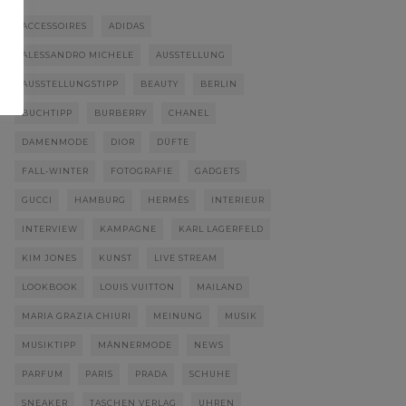
ACCESSOIRES
ADIDAS
ALESSANDRO MICHELE
AUSSTELLUNG
AUSSTELLUNGSTIPP
BEAUTY
BERLIN
BUCHTIPP
BURBERRY
CHANEL
DAMENMODE
DIOR
DÜFTE
FALL-WINTER
FOTOGRAFIE
GADGETS
GUCCI
HAMBURG
HERMÈS
INTERIEUR
INTERVIEW
KAMPAGNE
KARL LAGERFELD
KIM JONES
KUNST
LIVE STREAM
LOOKBOOK
LOUIS VUITTON
MAILAND
MARIA GRAZIA CHIURI
MEINUNG
MUSIK
MUSIKTIPP
MÄNNERMODE
NEWS
PARFUM
PARIS
PRADA
SCHUHE
SNEAKER
TASCHEN VERLAG
UHREN