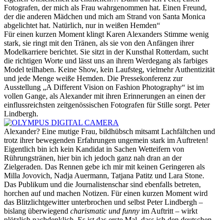
Fotografen, der mich als Frau wahrgenommen hat. Einen Freund,
der die anderen Mädchen und mich am Strand von Santa Monica
abgelichtet hat. Natürlich, nur in weißen Hemden“
Für einen kurzen Moment klingt Karen Alexanders Stimme wenig
stark, sie ringt mit den Tränen, als sie von den Anfängen ihrer
Modelkarriere berichtet. Sie sitzt in der Kunsthal Rotterdam, sucht
die richtigen Worte und lässt uns an ihrem Werdegang als farbiges
Model teilhaben. Keine Show, kein Laufsteg, vielmehr Authentizität
und jede Menge weiße Hemden. Die Pressekonferenz zur
Ausstellung „A Different Vision on Fashion Photography“ ist im
vollen Gange, als Alexander mit ihren Erinnerungen an einen der
einflussreichsten zeitgenössischen Fotografen für Stille sorgt. Peter
Lindbergh.
Alexander? Eine mutige Frau, bildhübsch mitsamt Lachfältchen und
trotz ihrer bewegenden Erfahrungen ungemein stark im Auftreten!
Eigentlich bin ich kein Kandidat in Sachen Wetteifern von
Rührungstränen, hier bin ich jedoch ganz nah dran an der
Zielgeraden. Das Rennen gebe ich mir mit keinen Geringeren als
Milla Jovovich, Nadja Auermann, Tatjana Patitz und Lara Stone.
Das Publikum und die Journalistenschar sind ebenfalls betreten,
horchen auf und machen Notizen. Für einen kurzen Moment wird
das Blitzlichtgewitter unterbrochen und selbst Peter Lindbergh –
bislang überwiegend
charismatic und funny
im Auftritt – wirkt
plötzlich nachdenklich. Es ist das erste Mal, dass ich den deutschen