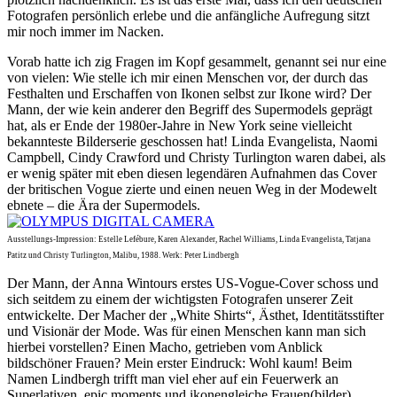
Fotografen persönlich erlebe und die anfängliche Aufregung sitzt
mir noch immer im Nacken.
Vorab hatte ich zig Fragen im Kopf gesammelt, genannt sei nur eine
von vielen: Wie stelle ich mir einen Menschen vor, der durch das
Festhalten und Erschaffen von Ikonen selbst zur Ikone wird? Der
Mann, der wie kein anderer den Begriff des Supermodels geprägt
hat, als er Ende der 1980er-Jahre in New York seine vielleicht
bekannteste Bilderserie geschossen hat! Linda Evangelista, Naomi
Campbell, Cindy Crawford und Christy Turlington waren dabei, als
er wenig später mit eben diesen legendären Aufnahmen das Cover
der britischen Vogue zierte und einen neuen Weg in der Modewelt
ebnete – die Ära der Supermodels.
Ausstellungs-Impression: Estelle Lefébure, Karen Alexander, Rachel Williams, Linda Evangelista, Tatjana
Patitz und Christy Turlington, Malibu, 1988. Werk: Peter Lindbergh
Der Mann, der Anna Wintours erstes US-Vogue-Cover schoss und
sich seitdem zu einem der wichtigsten Fotografen unserer Zeit
entwickelte. Der Macher der „White Shirts“, Ästhet, Identitätsstifter
und Visionär der Mode. Was für einen Menschen kann man sich
hierbei vorstellen? Einen Macho, getrieben vom Anblick
bildschöner Frauen? Mein erster Eindruck: Wohl kaum! Beim
Namen Lindbergh trifft man viel eher auf ein Feuerwerk an
Superlativen, epic moments und ikonengleiche Frauen(bilder).