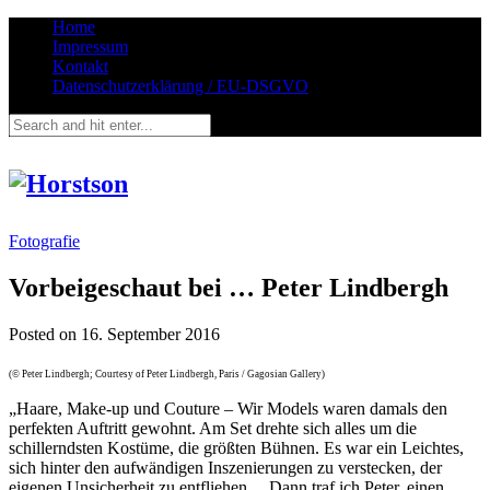
Home
Impressum
Kontakt
Datenschutzerklärung / EU-DSGVO
Fotografie
Vorbeigeschaut bei … Peter Lindbergh
Posted on
16. September 2016
(© Peter Lindbergh; Courtesy of Peter Lindbergh, Paris / Gagosian Gallery)
„Haare, Make-up und Couture – Wir Models waren damals den
perfekten Auftritt gewohnt. Am Set drehte sich alles um die
schillerndsten Kostüme, die größten Bühnen. Es war ein Leichtes,
sich hinter den aufwändigen Inszenierungen zu verstecken, der
eigenen Unsicherheit zu entfliehen… Dann traf ich Peter, einen