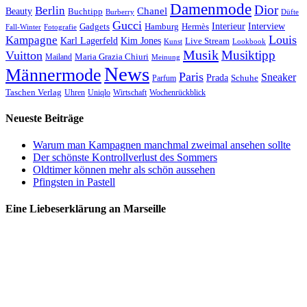
Damenmode
Dior
Berlin
Chanel
Beauty
Buchtipp
Düfte
Burberry
Gucci
Interieur
Hamburg
Hermès
Interview
Gadgets
Fall-Winter
Fotografie
Louis
Kampagne
Karl Lagerfeld
Kim Jones
Live Stream
Kunst
Lookbook
Musik
Musiktipp
Vuitton
Maria Grazia Chiuri
Mailand
Meinung
News
Männermode
Paris
Sneaker
Prada
Schuhe
Parfum
Taschen Verlag
Uhren
Uniqlo
Wirtschaft
Wochenrückblick
Neueste Beiträge
Warum man Kampagnen manchmal zweimal ansehen sollte
Der schönste Kontrollverlust des Sommers
Oldtimer können mehr als schön aussehen
Pfingsten in Pastell
Eine Liebeserklärung an Marseille