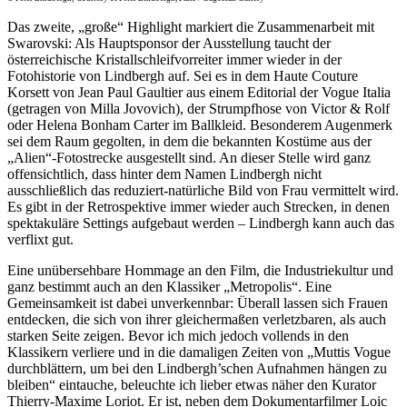
Das zweite, „große“ Highlight markiert die Zusammenarbeit mit
Swarovski: Als Hauptsponsor der Ausstellung taucht der
österreichische Kristallschleifvorreiter immer wieder in der
Fotohistorie von Lindbergh auf. Sei es in dem Haute Couture
Korsett von Jean Paul Gaultier aus einem Editorial der Vogue Italia
(getragen von Milla Jovovich), der Strumpfhose von Victor & Rolf
oder Helena Bonham Carter im Ballkleid. Besonderem Augenmerk
sei dem Raum gegolten, in dem die bekannten Kostüme aus der
„Alien“-Fotostrecke ausgestellt sind. An dieser Stelle wird ganz
offensichtlich, dass hinter dem Namen Lindbergh nicht
ausschließlich das reduziert-natürliche Bild von Frau vermittelt wird.
Es gibt in der Retrospektive immer wieder auch Strecken, in denen
spektakuläre Settings aufgebaut werden – Lindbergh kann auch das
verflixt gut.
Eine unübersehbare Hommage an den Film, die Industriekultur und
ganz bestimmt auch an den Klassiker „Metropolis“. Eine
Gemeinsamkeit ist dabei unverkennbar: Überall lassen sich Frauen
entdecken, die sich von ihrer gleichermaßen verletzbaren, als auch
starken Seite zeigen. Bevor ich mich jedoch vollends in den
Klassikern verliere und in die damaligen Zeiten von „Muttis Vogue
durchblättern, um bei den Lindbergh’schen Aufnahmen hängen zu
bleiben“ eintauche, beleuchte ich lieber etwas näher den Kurator
Thierry-Maxime Loriot. Er ist, neben dem Dokumentarfilmer Loic