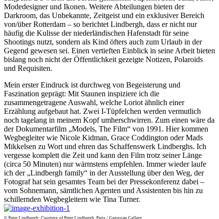
Modedesigner und Ikonen. Weitere Abteilungen bieten der
Darkroom, das Unbekannte, Zeitgeist und ein exklusiver Bereich
von/über Rotterdam – so berichtet Lindbergh, dass er nicht nur
häufig die Kulisse der niederländischen Hafenstadt für seine
Shootings nutzt, sondern als Kind öfters auch zum Urlaub in der
Gegend gewesen sei. Einen vertieften Einblick in seine Arbeit bieten
bislang noch nicht der Öffentlichkeit gezeigte Notizen, Polaroids
und Requisiten.
Mein erster Eindruck ist durchweg von Begeisterung und
Faszination geprägt: Mit Staunen inspiziere ich die
zusammengetragene Auswahl, welche Loriot ähnlich einer
Erzählung aufgebaut hat. Zwei I-Tüpfelchen werden vermutlich
noch tagelang in meinem Kopf umherschwirren. Zum einen wäre da
der Dokumentarfilm „Models, The Film“ von 1991. Hier kommen
Wegbegleiter wie Nicole Kidman, Grace Coddington oder Mads
Mikkelsen zu Wort und ehren das Schaffenswerk Lindberghs. Ich
vergesse komplett die Zeit und kann den Film trotz seiner Länge
(circa 50 Minuten) nur wärmstens empfehlen. Immer wieder laufe
ich der „Lindbergh family“ in der Ausstellung über den Weg, der
Fotograf hat sein gesamtes Team bei der Pressekonferenz dabei –
vom Sohnemann, sämtlichen Agenten und Assistenten bis hin zu
schillernden Wegbegleitern wie Tina Turner.
© Peter Lindbergh; Courtesy of Peter Lindbergh, Paris / Gagosian Gallery