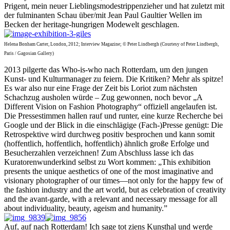
Prigent, mein neuer Lieblingsmodestrippenzieher und hat zuletzt mit
der fulminanten Schau über/mit Jean Paul Gaultier Wellen im
Becken der heritage-hungrigen Modewelt geschlagen.
Helena Bonham Carter, London, 2012; Interview Magazine; © Peter Lindbergh (Courtesy of Peter Lindbergh,
Paris / Gagosian Gallery)
2013 pilgerte das Who-is-who nach Rotterdam, um den jungen
Kunst- und Kulturmanager zu feiern. Die Kritiken? Mehr als spitze!
Es war also nur eine Frage der Zeit bis Loriot zum nächsten
Schachzug ausholen würde – Zug gewonnen, noch bevor „A
Different Vision on Fashion Photography“ offiziell angelaufen ist.
Die Pressestimmen hallen rauf und runter, eine kurze Recherche bei
Google und der Blick in die einschlägige (Fach-)Presse genügt: Die
Retrospektive wird durchweg positiv besprochen und kann somit
(hoffentlich, hoffentlich, hoffentlich) ähnlich große Erfolge und
Besucherzahlen verzeichnen! Zum Abschluss lasse ich das
Kuratorenwunderkind selbst zu Wort kommen: „This exhibition
presents the unique aesthetics of one of the most imaginative and
visionary photographer of our times—not only for the happy few of
the fashion industry and the art world, but as celebration of creativity
and the avant-garde, with a relevant and necessary message for all
about individuality, beauty, ageism and humanity.”
Auf, auf nach Rotterdam! Ich sage tot ziens Kunsthal und werde