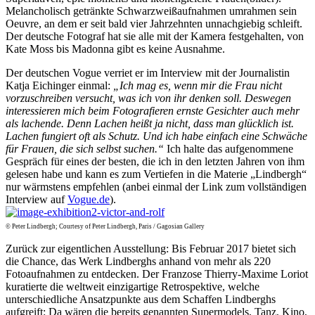
Melancholisch getränkte Schwarzweißaufnahmen umrahmen sein
Oeuvre, an dem er seit bald vier Jahrzehnten unnachgiebig schleift.
Der deutsche Fotograf hat sie alle mit der Kamera festgehalten, von
Kate Moss bis Madonna gibt es keine Ausnahme.
Der deutschen Vogue verriet er im Interview mit der Journalistin
Katja Eichinger einmal:
„Ich mag es, wenn mir die Frau nicht
vorzuschreiben versucht, was ich von ihr denken soll. Deswegen
interessieren mich beim Fotografieren ernste Gesichter auch mehr
als lachende. Denn Lachen heißt ja nicht, dass man glücklich ist.
Lachen fungiert oft als Schutz. Und ich habe einfach eine Schwäche
für Frauen, die sich selbst suchen.“
Ich halte das aufgenommene
Gespräch für eines der besten, die ich in den letzten Jahren von ihm
gelesen habe und kann es zum Vertiefen in die Materie „Lindbergh“
nur wärmstens empfehlen (anbei einmal der Link zum vollständigen
Interview auf
Vogue.de
).
© Peter Lindbergh; Courtesy of Peter Lindbergh, Paris / Gagosian Gallery
Zurück zur eigentlichen Ausstellung: Bis Februar 2017 bietet sich
die Chance, das Werk Lindberghs anhand von mehr als 220
Fotoaufnahmen zu entdecken. Der Franzose Thierry-Maxime Loriot
kuratierte die weltweit einzigartige Retrospektive, welche
unterschiedliche Ansatzpunkte aus dem Schaffen Lindberghs
aufgreift: Da wären die bereits genannten Supermodels, Tanz, Kino,