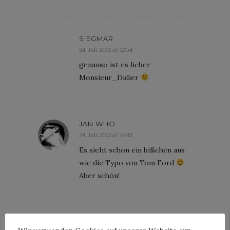
SIEGMAR
24. Juli 2012 at 12:54
genauso ist es lieber
Monsieur_Didier
JAN WHO
24. Juli 2012 at 14:45
Es sieht schon ein bißchen aus
wie die Typo von Tom Ford
Aber schön!
JUNIKÄFER