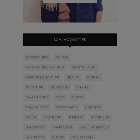
SCHLAGWÖRTER
ACCESSOIRES
ADIDAS
ALESSANDRO MICHELE
AUSSTELLUNG
AUSSTELLUNGSTIPP
BEAUTY
BERLIN
BUCHTIPP
BURBERRY
CHANEL
DAMENMODE
DIOR
DÜFTE
FALL-WINTER
FOTOGRAFIE
GADGETS
GUCCI
HAMBURG
HERMÈS
INTERIEUR
INTERVIEW
KAMPAGNE
KARL LAGERFELD
KIM JONES
KUNST
LIVE STREAM