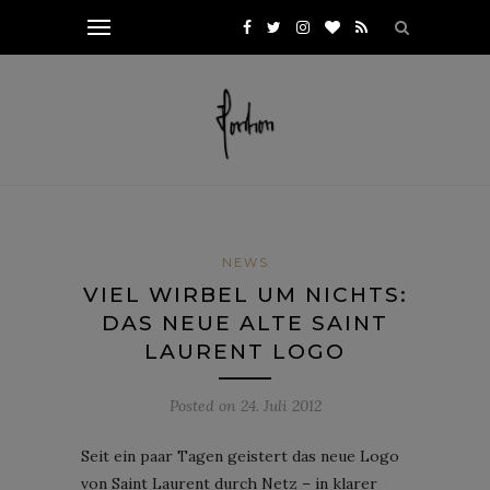
NEWS
VIEL WIRBEL UM NICHTS:
DAS NEUE ALTE SAINT
LAURENT LOGO
Posted on
24. Juli 2012
Seit ein paar Tagen geistert das neue Logo
von Saint Laurent durch Netz – in klarer