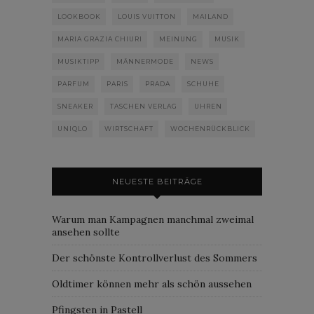
LOOKBOOK
LOUIS VUITTON
MAILAND
MARIA GRAZIA CHIURI
MEINUNG
MUSIK
MUSIKTIPP
MÄNNERMODE
NEWS
PARFUM
PARIS
PRADA
SCHUHE
SNEAKER
TASCHEN VERLAG
UHREN
UNIQLO
WIRTSCHAFT
WOCHENRÜCKBLICK
NEUESTE BEITRÄGE
Warum man Kampagnen manchmal zweimal
ansehen sollte
Der schönste Kontrollverlust des Sommers
Oldtimer können mehr als schön aussehen
Pfingsten in Pastell