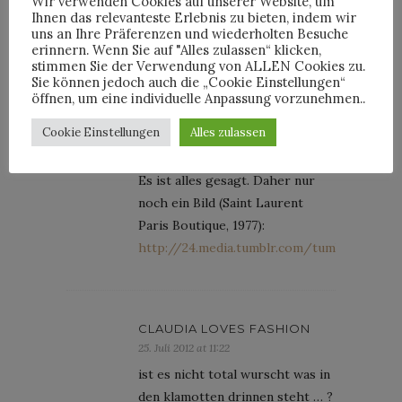
Wir verwenden Cookies auf unserer Website, um
24. Juli 2012 at 18:47
Ihnen das relevanteste Erlebnis zu bieten, indem wir
Egal, solange die Klamotte
uns an Ihre Präferenzen und wiederholten Besuche
erinnern. Wenn Sie auf "Alles zulassen“ klicken,
stimmt.
stimmen Sie der Verwendung von ALLEN Cookies zu.
Sie können jedoch auch die „Cookie Einstellungen“
öffnen, um eine individuelle Anpassung vorzunehmen..
Cookie Einstellungen
Alles zulassen
LOEWENHERZBLUT
24. Juli 2012 at 22:37
Es ist alles gesagt. Daher nur
noch ein Bild (Saint Laurent
Paris Boutique, 1977):
http://24.media.tumblr.com/tumblr_m7o97
CLAUDIA LOVES FASHION
25. Juli 2012 at 11:22
ist es nicht total wurscht was in
den klamotten drinnen steht … ?