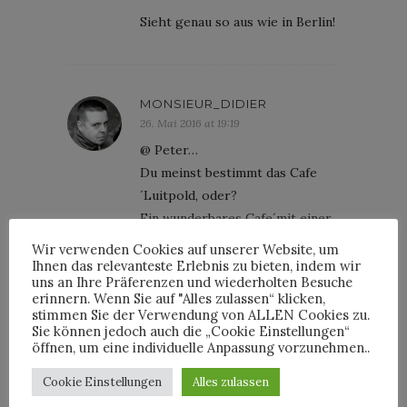
Sieht genau so aus wie in Berlin!
MONSIEUR_DIDIER
26. Mai 2016 at 19:19
@ Peter…
Du meinst bestimmt das Cafe
´Luitpold, oder?
Ein wunderbares Cafe´mit einer
unglaublichen Location und dem
Wir verwenden Cookies auf unserer Website, um
tollesten Service in München,
Ihnen das relevanteste Erlebnis zu bieten, indem wir
uns an Ihre Präferenzen und wiederholten Besuche
absolut zu empfehlen…!
erinnern. Wenn Sie auf "Alles zulassen“ klicken,
stimmen Sie der Verwendung von ALLEN Cookies zu.
Sie können jedoch auch die „Cookie Einstellungen“
öffnen, um eine individuelle Anpassung vorzunehmen..
PETERKEMPE
Cookie Einstellungen
Alles zulassen
26. Mai 2016 at 23:15