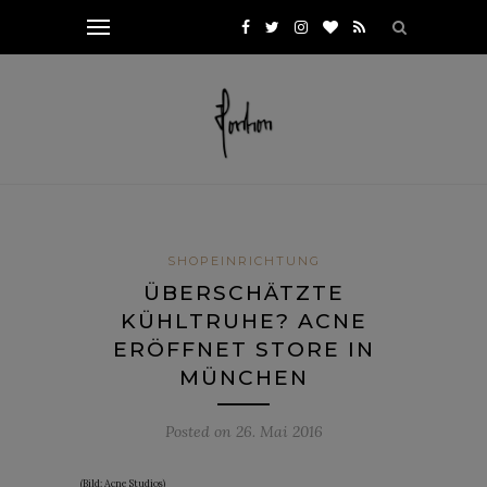
SHOPEINRICHTUNG
ÜBERSCHÄTZTE
KÜHLTRUHE? ACNE
ERÖFFNET STORE IN
MÜNCHEN
Posted on
26. Mai 2016
(Bild: Acne Studios)