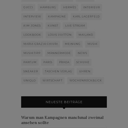
GUCCI
HAMBURG
HERMÈS
INTERIEUR
INTERVIEW
KAMPAGNE
KARL LAGERFELD
KIM JONES
KUNST
LIVE STREAM
LOOKBOOK
LOUIS VUITTON
MAILAND
MARIA GRAZIA CHIURI
MEINUNG
MUSIK
MUSIKTIPP
MÄNNERMODE
NEWS
PARFUM
PARIS
PRADA
SCHUHE
SNEAKER
TASCHEN VERLAG
UHREN
UNIQLO
WIRTSCHAFT
WOCHENRÜCKBLICK
NEUESTE BEITRÄGE
Warum man Kampagnen manchmal zweimal
ansehen sollte