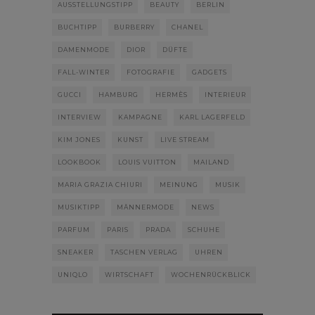
AUSSTELLUNGSTIPP
BEAUTY
BERLIN
BUCHTIPP
BURBERRY
CHANEL
DAMENMODE
DIOR
DÜFTE
FALL-WINTER
FOTOGRAFIE
GADGETS
GUCCI
HAMBURG
HERMÈS
INTERIEUR
INTERVIEW
KAMPAGNE
KARL LAGERFELD
KIM JONES
KUNST
LIVE STREAM
LOOKBOOK
LOUIS VUITTON
MAILAND
MARIA GRAZIA CHIURI
MEINUNG
MUSIK
MUSIKTIPP
MÄNNERMODE
NEWS
PARFUM
PARIS
PRADA
SCHUHE
SNEAKER
TASCHEN VERLAG
UHREN
UNIQLO
WIRTSCHAFT
WOCHENRÜCKBLICK