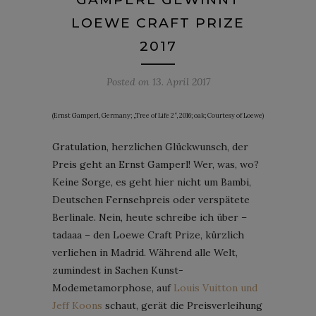
LOEWE CRAFT PRIZE
2017
Posted on
13. April 2017
(Ernst Gamperl, Germany; „Tree of Life 2“, 2016; oak; Courtesy of Loewe)
Gratulation, herzlichen Glückwunsch, der
Preis geht an Ernst Gamperl! Wer, was, wo?
Keine Sorge, es geht hier nicht um Bambi,
Deutschen Fernsehpreis oder verspätete
Berlinale. Nein, heute schreibe ich über –
tadaaa – den Loewe Craft Prize, kürzlich
verliehen in Madrid. Während alle Welt,
zumindest in Sachen Kunst-
Modemetamorphose, auf
Louis Vuitton und
Jeff Koons
schaut, gerät die Preisverleihung