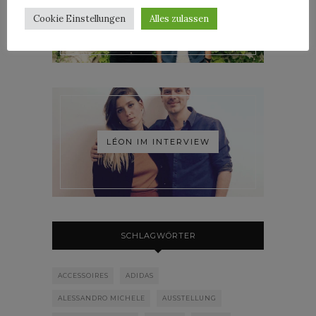
ROOSEVELT IM INTERVIEW
Cookie Einstellungen
Alles zulassen
LÉON IM INTERVIEW
SCHLAGWÖRTER
ACCESSOIRES
ADIDAS
ALESSANDRO MICHELE
AUSSTELLUNG