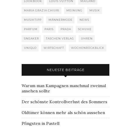
LOOKBOOK
LOUIS VUITTON
MAILAND
MARIA GRAZIA CHIURI
MEINUNG
MUSIK
MUSIKTIPP
MÄNNERMODE
NEWS
PARFUM
PARIS
PRADA
SCHUHE
SNEAKER
TASCHEN VERLAG
UHREN
UNIQLO
WIRTSCHAFT
WOCHENRÜCKBLICK
NEUESTE BEITRÄGE
Warum man Kampagnen manchmal zweimal
ansehen sollte
Der schönste Kontrollverlust des Sommers
Oldtimer können mehr als schön aussehen
Pfingsten in Pastell