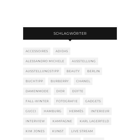
SCHLAGWÖRTER
ACCESSOIRES
ADIDAS
ALESSANDRO MICHELE
AUSSTELLUNG
AUSSTELLUNGSTIPP
BEAUTY
BERLIN
BUCHTIPP
BURBERRY
CHANEL
DAMENMODE
DIOR
DÜFTE
FALL-WINTER
FOTOGRAFIE
GADGETS
GUCCI
HAMBURG
HERMÈS
INTERIEUR
INTERVIEW
KAMPAGNE
KARL LAGERFELD
KIM JONES
KUNST
LIVE STREAM