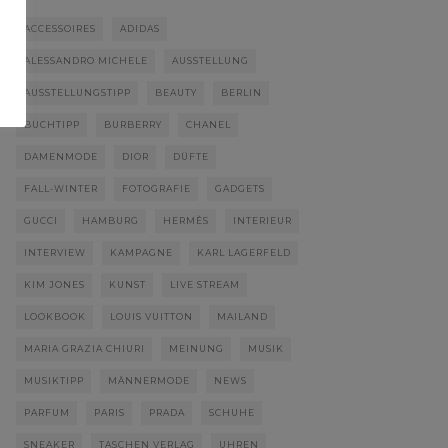
ACCESSOIRES
ADIDAS
ALESSANDRO MICHELE
AUSSTELLUNG
AUSSTELLUNGSTIPP
BEAUTY
BERLIN
BUCHTIPP
BURBERRY
CHANEL
DAMENMODE
DIOR
DÜFTE
FALL-WINTER
FOTOGRAFIE
GADGETS
GUCCI
HAMBURG
HERMÈS
INTERIEUR
INTERVIEW
KAMPAGNE
KARL LAGERFELD
KIM JONES
KUNST
LIVE STREAM
LOOKBOOK
LOUIS VUITTON
MAILAND
MARIA GRAZIA CHIURI
MEINUNG
MUSIK
MUSIKTIPP
MÄNNERMODE
NEWS
PARFUM
PARIS
PRADA
SCHUHE
SNEAKER
TASCHEN VERLAG
UHREN