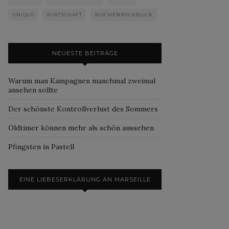
UNIQLO
WIRTSCHAFT
WOCHENRÜCKBLICK
NEUESTE BEITRÄGE
Warum man Kampagnen manchmal zweimal
ansehen sollte
Der schönste Kontrollverlust des Sommers
Oldtimer können mehr als schön aussehen
Pfingsten in Pastell
EINE LIEBESERKLÄRUNG AN MARSEILLE