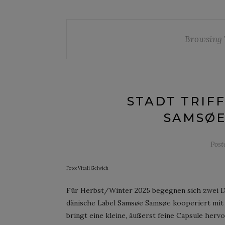
Browsing 
STADT TRIF
SAMSØE
Post
Foto: Vitali Gelwich
Für Herbst/Winter 2025 begegnen sich zwei De
dänische Label Samsøe Samsøe kooperiert mit
bringt eine kleine, äußerst feine Capsule herv