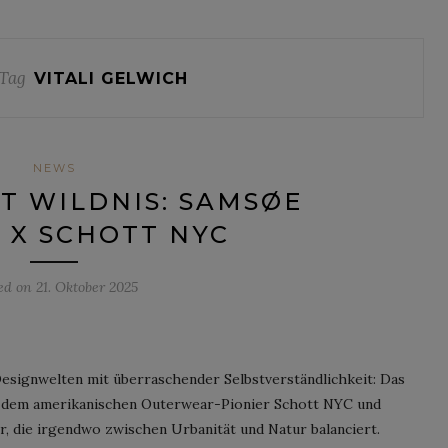
Tag
VITALI GELWICH
NEWS
FT WILDNIS: SAMSØE
 X SCHOTT NYC
ed on
21. Oktober 2025
signwelten mit überraschender Selbstverständlichkeit: Das
 dem amerikanischen Outerwear-Pionier Schott NYC und
or, die irgendwo zwischen Urbanität und Natur balanciert.