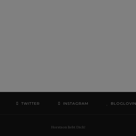
TWITTER
INSTAGRAM
BLOGLOVI
Horstson liebt Dich!