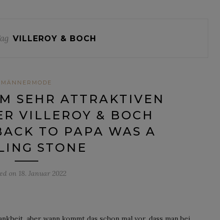
Tag
VILLEROY & BOCH
MÄNNERMODE
OM SEHR ATTRAKTIVEN
R VILLEROY & BOCH
ACK TO PAPA WAS A
LING STONE
ted on
18. Januar 2022
rankheit, aber wann kommt das schon mal vor, dass man bei