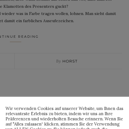
ie Klamotten des Presenters guckt?
l wieder was in Farbe tragen wollen, lohnen. Man sieht damit
zt damit ein farbliches Ausrufezeichen.
NTINUE READING
By
HORST
Wir verwenden Cookies auf unserer Website, um Ihnen das
relevanteste Erlebnis zu bieten, indem wir uns an Ihre
Präferenzen und wiederholten Besuche erinnern. Wenn Sie
auf "Alles zulassen“ klicken, stimmen Sie der Verwendung