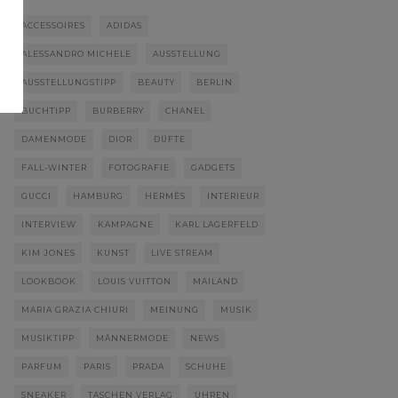
ACCESSOIRES
ADIDAS
ALESSANDRO MICHELE
AUSSTELLUNG
AUSSTELLUNGSTIPP
BEAUTY
BERLIN
BUCHTIPP
BURBERRY
CHANEL
DAMENMODE
DIOR
DÜFTE
FALL-WINTER
FOTOGRAFIE
GADGETS
GUCCI
HAMBURG
HERMÈS
INTERIEUR
INTERVIEW
KAMPAGNE
KARL LAGERFELD
KIM JONES
KUNST
LIVE STREAM
LOOKBOOK
LOUIS VUITTON
MAILAND
MARIA GRAZIA CHIURI
MEINUNG
MUSIK
MUSIKTIPP
MÄNNERMODE
NEWS
PARFUM
PARIS
PRADA
SCHUHE
SNEAKER
TASCHEN VERLAG
UHREN