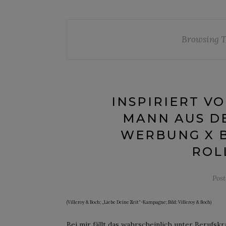
Browsing 
INSPIRIERT V
MANN AUS DE
WERBUNG X B
ROL
Pos
(Villeroy & Boch; „Liebe Deine Zeit“-Kampagne; Bild: Villeroy & Boch)
Bei mir fällt das wahrscheinlich unter Berufsk