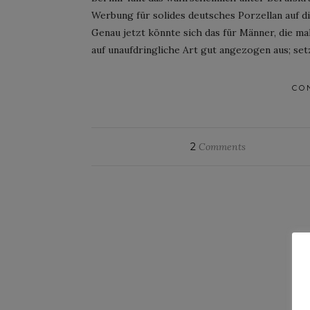
Werbung für solides deutsches Porzellan auf d
Genau jetzt könnte sich das für Männer, die ma
auf unaufdringliche Art gut angezogen aus; set
CO
2
Comments