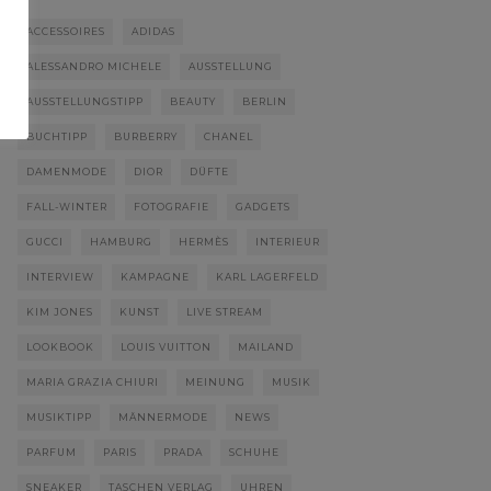
ACCESSOIRES
ADIDAS
ALESSANDRO MICHELE
AUSSTELLUNG
AUSSTELLUNGSTIPP
BEAUTY
BERLIN
BUCHTIPP
BURBERRY
CHANEL
DAMENMODE
DIOR
DÜFTE
FALL-WINTER
FOTOGRAFIE
GADGETS
GUCCI
HAMBURG
HERMÈS
INTERIEUR
INTERVIEW
KAMPAGNE
KARL LAGERFELD
KIM JONES
KUNST
LIVE STREAM
LOOKBOOK
LOUIS VUITTON
MAILAND
MARIA GRAZIA CHIURI
MEINUNG
MUSIK
MUSIKTIPP
MÄNNERMODE
NEWS
PARFUM
PARIS
PRADA
SCHUHE
SNEAKER
TASCHEN VERLAG
UHREN