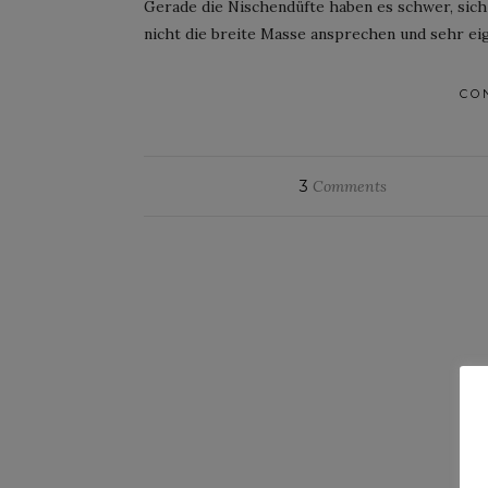
Gerade die Nischendüfte haben es schwer, sich
nicht die breite Masse ansprechen und sehr eig
CO
3
Comments