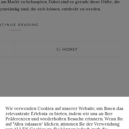
 am Markt zu behaupten. Dabei sind es gerade diese Düfte, die
enständig sind, die sich lohnen, entdeckt zu werden.
NTINUE READING
By
HORST
Wir verwenden Cookies auf unserer Website, um Ihnen das
relevanteste Erlebnis zu bieten, indem wir uns an Ihre
Präferenzen und wiederholten Besuche erinnern. Wenn Sie
auf "Alles zulassen“ klicken, stimmen Sie der Verwendung