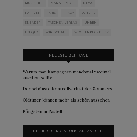
MUSIKTIPP
MÄNNERMODE
NEWS
PARFUM
PARIS
PRADA
SCHUHE
SNEAKER
TASCHEN VERLAG
UHREN
UNIQLO
WIRTSCHAFT
WOCHENRÜCKBLICK
NEUESTE BEITRÄGE
Warum man Kampagnen manchmal zweimal
ansehen sollte
Der schönste Kontrollverlust des Sommers
Oldtimer können mehr als schön aussehen
Pfingsten in Pastell
EINE LIEBESERKLÄRUNG AN MARSEILLE