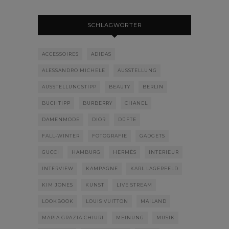
SCHLAGWÖRTER
ACCESSOIRES
ADIDAS
ALESSANDRO MICHELE
AUSSTELLUNG
AUSSTELLUNGSTIPP
BEAUTY
BERLIN
BUCHTIPP
BURBERRY
CHANEL
DAMENMODE
DIOR
DÜFTE
FALL-WINTER
FOTOGRAFIE
GADGETS
GUCCI
HAMBURG
HERMÈS
INTERIEUR
INTERVIEW
KAMPAGNE
KARL LAGERFELD
KIM JONES
KUNST
LIVE STREAM
LOOKBOOK
LOUIS VUITTON
MAILAND
MARIA GRAZIA CHIURI
MEINUNG
MUSIK