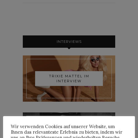
INTERVIEWS
TRIXIE MATTEL IM
INTERVIEW
Wir verwenden Cookies auf unserer Website, um
Ihnen das relevanteste Erlebnis zu bieten, indem wir
YOANN LEMOINE AKA
uns an Ihre Präferenzen und wiederholten Besuche
WOODKID IM INTERVIEW