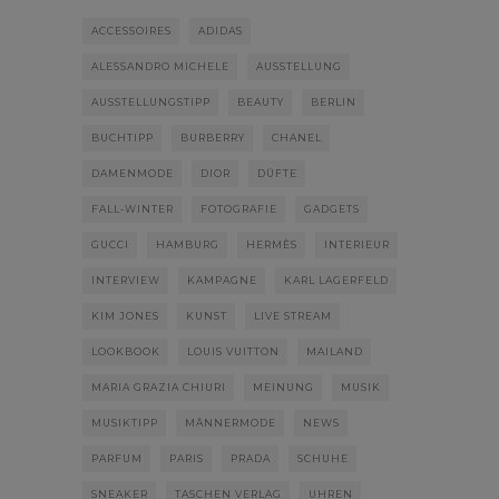
ACCESSOIRES
ADIDAS
ALESSANDRO MICHELE
AUSSTELLUNG
AUSSTELLUNGSTIPP
BEAUTY
BERLIN
BUCHTIPP
BURBERRY
CHANEL
DAMENMODE
DIOR
DÜFTE
FALL-WINTER
FOTOGRAFIE
GADGETS
GUCCI
HAMBURG
HERMÈS
INTERIEUR
INTERVIEW
KAMPAGNE
KARL LAGERFELD
KIM JONES
KUNST
LIVE STREAM
LOOKBOOK
LOUIS VUITTON
MAILAND
MARIA GRAZIA CHIURI
MEINUNG
MUSIK
MUSIKTIPP
MÄNNERMODE
NEWS
PARFUM
PARIS
PRADA
SCHUHE
SNEAKER
TASCHEN VERLAG
UHREN