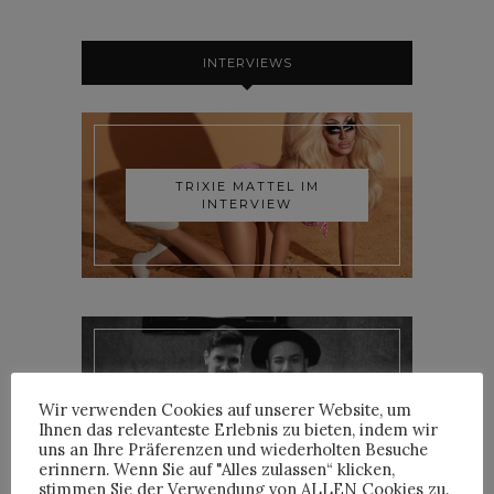
INTERVIEWS
TRIXIE MATTEL IM
INTERVIEW
YOANN LEMOINE AKA
Wir verwenden Cookies auf unserer Website, um
WOODKID IM INTERVIEW
Ihnen das relevanteste Erlebnis zu bieten, indem wir
uns an Ihre Präferenzen und wiederholten Besuche
erinnern. Wenn Sie auf "Alles zulassen“ klicken,
stimmen Sie der Verwendung von ALLEN Cookies zu.