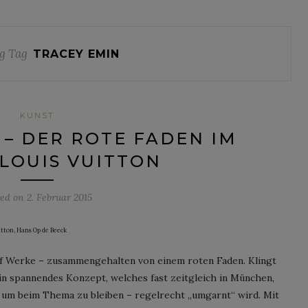
g Tag
TRACEY EMIN
KUNST
“ – DER ROTE FADEN IM
LOUIS VUITTON
ted on
2. Februar 2015
itton, Hans Op de Beeck
ölf Werke – zusammengehalten von einem roten Faden. Klingt
 ein spannendes Konzept, welches fast zeitgleich in München,
– um beim Thema zu bleiben – regelrecht „umgarnt“ wird. Mit