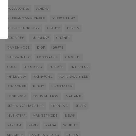
ACCESSOIRES
ADIDAS
ALESSANDRO MICHELE
AUSSTELLUNG
AUSSTELLUNGSTIPP
BEAUTY
BERLIN
BUCHTIPP
BURBERRY
CHANEL
DAMENMODE
DIOR
DÜFTE
FALL-WINTER
FOTOGRAFIE
GADGETS
GUCCI
HAMBURG
HERMÈS
INTERIEUR
INTERVIEW
KAMPAGNE
KARL LAGERFELD
KIM JONES
KUNST
LIVE STREAM
LOOKBOOK
LOUIS VUITTON
MAILAND
MARIA GRAZIA CHIURI
MEINUNG
MUSIK
MUSIKTIPP
MÄNNERMODE
NEWS
PARFUM
PARIS
PRADA
SCHUHE
SNEAKER
TASCHEN VERLAG
UHREN