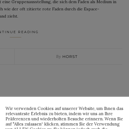
it eine Gruppenausstellung, die sich dem Faden als Medium in
h wie der oft zitierte rote Faden durch die Espace-
nd zieht.
NTINUE READING
By
HORST
Wir verwenden Cookies auf unserer Website, um Ihnen das
relevanteste Erlebnis zu bieten, indem wir uns an Ihre
Präferenzen und wiederholten Besuche erinnern. Wenn Sie
auf "Alles zulassen“ klicken, stimmen Sie der Verwendung