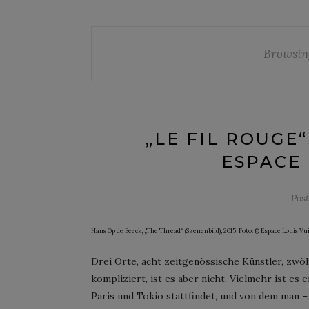
Browsin
„LE FIL ROUGE
ESPACE 
Pos
Hans Op de Beeck, „The Thread“ (Szenenbild), 2015; Foto: © Espace Louis Vu
Drei Orte, acht zeitgenössische Künstler, zw
kompliziert, ist es aber nicht. Vielmehr ist es
Paris und Tokio stattfindet, und von dem man 