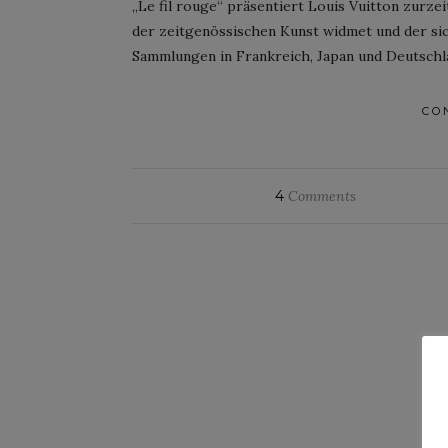
„Le fil rouge“ präsentiert Louis Vuitton zurze
der zeitgenössischen Kunst widmet und der sic
Sammlungen in Frankreich, Japan und Deutschla
CO
4
Comments