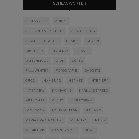
SCHLAGWÖRTER
ACCESSOIRES
ADIDAS
ALESSANDRO MICHELE
AUSSTELLUNG
AUSSTELLUNGSTIPP
BEAUTY
BERLIN
BUCHTIPP
BURBERRY
CHANEL
DAMENMODE
DIOR
DÜFTE
FALL-WINTER
FOTOGRAFIE
GADGETS
GUCCI
HAMBURG
HERMÈS
INTERIEUR
INTERVIEW
KAMPAGNE
KARL LAGERFELD
KIM JONES
KUNST
LIVE STREAM
LOOKBOOK
LOUIS VUITTON
MAILAND
MARIA GRAZIA CHIURI
MEINUNG
MUSIK
MUSIKTIPP
MÄNNERMODE
NEWS