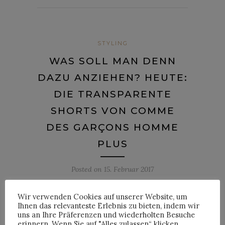
STYLING
WAS SOLL MAN DENN
DAZU ANZIEHEN? HEUTE:
DIE TRANSPARENTE
SHORTS VON COMME
DES GARÇONS HOMME
PLUS
Posted on
15. Februar 2017
Beim Stöbern durch den Onlineshop
Wir verwenden Cookies auf unserer Website, um
Farfetch bin ich gerade über diese, nun ja,
Ihnen das relevanteste Erlebnis zu bieten, indem wir
uns an Ihre Präferenzen und wiederholten Besuche
sehr
interessante
Shorts aus der Kollektion
erinnern. Wenn Sie auf "Alles zulassen“ klicken,