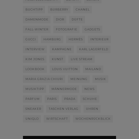
BUCHTIPP
BURBERRY
CHANEL
DAMENMODE
DIOR
DÜFTE
FALL-WINTER
FOTOGRAFIE
GADGETS
GUCCI
HAMBURG
HERMÈS
INTERIEUR
INTERVIEW
KAMPAGNE
KARL LAGERFELD
KIM JONES
KUNST
LIVE STREAM
LOOKBOOK
LOUIS VUITTON
MAILAND
MARIA GRAZIA CHIURI
MEINUNG
MUSIK
MUSIKTIPP
MÄNNERMODE
NEWS
PARFUM
PARIS
PRADA
SCHUHE
SNEAKER
TASCHEN VERLAG
UHREN
UNIQLO
WIRTSCHAFT
WOCHENRÜCKBLICK