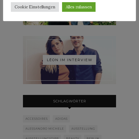
ROOSEVELT IM INTERVIEW
Cookie Einstellungen
Alles zulassen
LÉON IM INTERVIEW
SCHLAGWÖRTER
ACCESSOIRES
ADIDAS
ALESSANDRO MICHELE
AUSSTELLUNG
AUSSTELLUNGSTIPP
BEAUTY
BERLIN