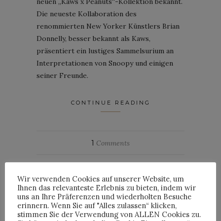
neuen „Kaws x Peanuts“-Kollektion bekannt.
Die neueste Kollaboration des
renommierten New Yorker Künstlers Brian
Donnelly, besser bekannt als Kaws,
präsentiert ein lustiges Sammelsurium an
Interpretationen von Snoopy und einigen
seiner Freunde.
CONTINUE READING
1
Comments
By
HORST
Wir verwenden Cookies auf unserer Website, um
Ihnen das relevanteste Erlebnis zu bieten, indem wir
uns an Ihre Präferenzen und wiederholten Besuche
erinnern. Wenn Sie auf "Alles zulassen“ klicken,
stimmen Sie der Verwendung von ALLEN Cookies zu.