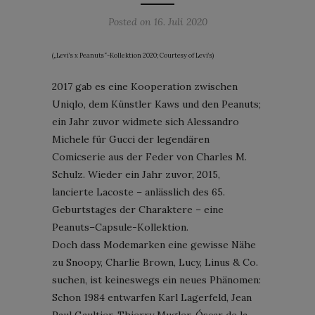
Posted on
16. Juli 2020
(„Levi’s x Peanuts“-Kollektion 2020; Courtesy of Levi’s)
2017 gab es eine Kooperation zwischen
Uniqlo, dem Künstler Kaws und den Peanuts;
ein Jahr zuvor widmete sich Alessandro
Michele für Gucci der legendären
Comicserie aus der Feder von Charles M.
Schulz. Wieder ein Jahr zuvor, 2015,
lancierte Lacoste – anlässlich des 65.
Geburtstages der Charaktere – eine
Peanuts–Capsule-Kollektion.
Doch dass Modemarken eine gewisse Nähe
zu Snoopy, Charlie Brown, Lucy, Linus & Co.
suchen, ist keineswegs ein neues Phänomen:
Schon 1984 entwarfen Karl Lagerfeld, Jean
Paul Gaultier, Thierry Mugler, Óscar de la