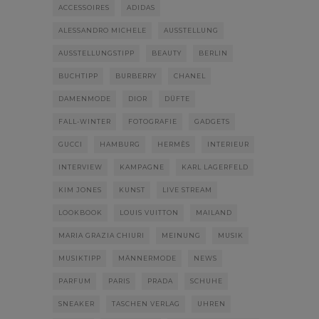
ACCESSOIRES
ADIDAS
ALESSANDRO MICHELE
AUSSTELLUNG
AUSSTELLUNGSTIPP
BEAUTY
BERLIN
BUCHTIPP
BURBERRY
CHANEL
DAMENMODE
DIOR
DÜFTE
FALL-WINTER
FOTOGRAFIE
GADGETS
GUCCI
HAMBURG
HERMÈS
INTERIEUR
INTERVIEW
KAMPAGNE
KARL LAGERFELD
KIM JONES
KUNST
LIVE STREAM
LOOKBOOK
LOUIS VUITTON
MAILAND
MARIA GRAZIA CHIURI
MEINUNG
MUSIK
MUSIKTIPP
MÄNNERMODE
NEWS
PARFUM
PARIS
PRADA
SCHUHE
SNEAKER
TASCHEN VERLAG
UHREN