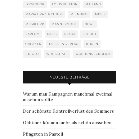
LOOKBOOK
LOUIS VUITTON
MAILAND
MARIA GRAZIA CHIURI
MEINUNG
MUSIK
MUSIKTIPP
MÄNNERMODE
NEWS
PARFUM
PARIS
PRADA
SCHUHE
SNEAKER
TASCHEN VERLAG
UHREN
UNIQLO
WIRTSCHAFT
WOCHENRÜCKBLICK
NEUESTE BEITRÄGE
Warum man Kampagnen manchmal zweimal
ansehen sollte
Der schönste Kontrollverlust des Sommers
Oldtimer können mehr als schön aussehen
Pfingsten in Pastell