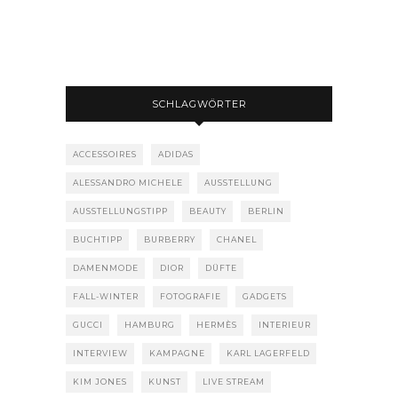
SCHLAGWÖRTER
ACCESSOIRES
ADIDAS
ALESSANDRO MICHELE
AUSSTELLUNG
AUSSTELLUNGSTIPP
BEAUTY
BERLIN
BUCHTIPP
BURBERRY
CHANEL
DAMENMODE
DIOR
DÜFTE
FALL-WINTER
FOTOGRAFIE
GADGETS
GUCCI
HAMBURG
HERMÈS
INTERIEUR
INTERVIEW
KAMPAGNE
KARL LAGERFELD
KIM JONES
KUNST
LIVE STREAM