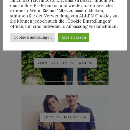
Ihnen das relevanteste Erlebnis zu bieten, indem wir
uns an Ihre Präferenzen und wiederholten Besuche
YOANN LEMOINE AKA
erinnern. Wenn Sie auf "Alles zulassen“ klicken,
WOODKID IM INTERVIEW
stimmen Sie der Verwendung von ALLEN Cookies zu.
Sie können jedoch auch die „Cookie Einstellungen“
öffnen, um eine individuelle Anpassung vorzunehmen..
Cookie Einstellungen
Alles zulassen
ROOSEVELT IM INTERVIEW
LÉON IM INTERVIEW