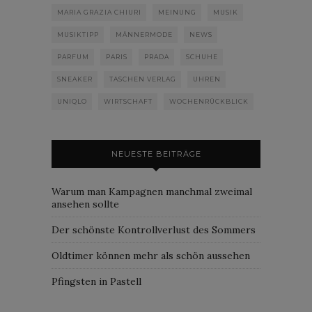
MARIA GRAZIA CHIURI
MEINUNG
MUSIK
MUSIKTIPP
MÄNNERMODE
NEWS
PARFUM
PARIS
PRADA
SCHUHE
SNEAKER
TASCHEN VERLAG
UHREN
UNIQLO
WIRTSCHAFT
WOCHENRÜCKBLICK
NEUESTE BEITRÄGE
Warum man Kampagnen manchmal zweimal
ansehen sollte
Der schönste Kontrollverlust des Sommers
Oldtimer können mehr als schön aussehen
Pfingsten in Pastell