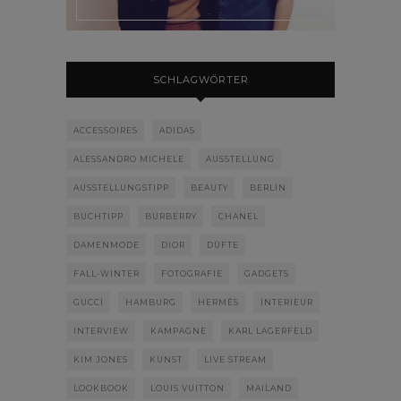
SCHLAGWÖRTER
ACCESSOIRES
ADIDAS
ALESSANDRO MICHELE
AUSSTELLUNG
AUSSTELLUNGSTIPP
BEAUTY
BERLIN
BUCHTIPP
BURBERRY
CHANEL
DAMENMODE
DIOR
DÜFTE
FALL-WINTER
FOTOGRAFIE
GADGETS
GUCCI
HAMBURG
HERMÈS
INTERIEUR
INTERVIEW
KAMPAGNE
KARL LAGERFELD
KIM JONES
KUNST
LIVE STREAM
LOOKBOOK
LOUIS VUITTON
MAILAND