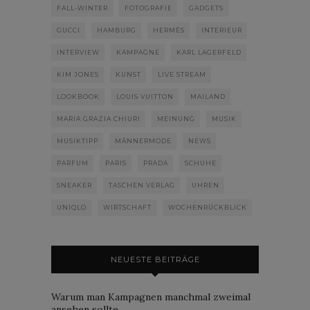
FALL-WINTER
FOTOGRAFIE
GADGETS
GUCCI
HAMBURG
HERMÈS
INTERIEUR
INTERVIEW
KAMPAGNE
KARL LAGERFELD
KIM JONES
KUNST
LIVE STREAM
LOOKBOOK
LOUIS VUITTON
MAILAND
MARIA GRAZIA CHIURI
MEINUNG
MUSIK
MUSIKTIPP
MÄNNERMODE
NEWS
PARFUM
PARIS
PRADA
SCHUHE
SNEAKER
TASCHEN VERLAG
UHREN
UNIQLO
WIRTSCHAFT
WOCHENRÜCKBLICK
NEUESTE BEITRÄGE
Warum man Kampagnen manchmal zweimal
ansehen sollte