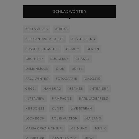
SCHLAGWÖRTER
ACCESSOIRES
ADIDAS
ALESSANDRO MICHELE
AUSSTELLUNG
AUSSTELLUNGSTIPP
BEAUTY
BERLIN
BUCHTIPP
BURBERRY
CHANEL
DAMENMODE
DIOR
DÜFTE
FALL-WINTER
FOTOGRAFIE
GADGETS
GUCCI
HAMBURG
HERMÈS
INTERIEUR
INTERVIEW
KAMPAGNE
KARL LAGERFELD
KIM JONES
KUNST
LIVE STREAM
LOOKBOOK
LOUIS VUITTON
MAILAND
MARIA GRAZIA CHIURI
MEINUNG
MUSIK
MUSIKTIPP
MÄNNERMODE
NEWS